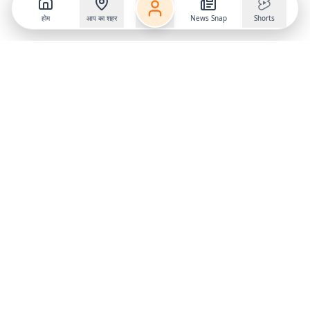
होम
आप का शहर
News Snap
Shorts
Follow us on
X
Download Mobile App
State
›
Jharkhand
›
Hindi News
Gumla News
Bihar News
Dumka News
Delhi News
Ranchi News