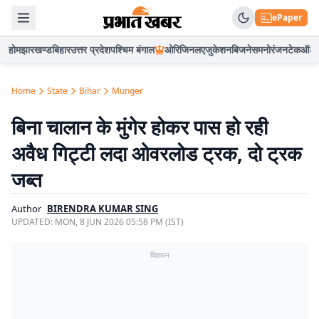
ePaper
होम
झारखण्ड
बिहार
उत्तर प्रदेश
पश्चिम बंगाल
ओरिजिनल
एजुकेशन
बिजनेस
मनोरंजन
टेक
ऑटो
Home
State
Bihar
Munger
बिना चालान के मुंगेर होकर पास हो रही
अवैध गिट्टी लदा ओवरलोड ट्रक, दो ट्रक
जब्त
Author
BIRENDRA KUMAR SING
UPDATED:
MON, 8 JUN 2026 05:58 PM (IST)
विज्ञापन