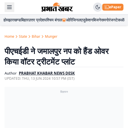
ePaper
होम
झारखण्ड
बिहार
उत्तर प्रदेश
पश्चिम बंगाल
ओरिजिनल
एजुकेशन
बिजनेस
मनोरंजन
टेक
ऑटो
Home
State
Bihar
Munger
पीएचईडी ने जमालपुर नप को हैंड ओवर
किया वॉटर ट्रीटमेंट प्लांट
Author
PRABHAT KHABAR NEWS DESK
UPDATED:
THU, 13 JUN 2024 10:57 PM (IST)
विज्ञापन