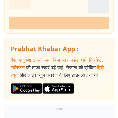
Prabhat Khabar App :
देश
,
एजुकेशन
,
मनोरंजन
,
बिजनेस अपडेट
,
धर्म
,
क्रिकेट
,
राशिफल
की ताजा खबरें पढ़ें यहां. रोजाना की ब्रेकिंग
हिंदी
न्यूज
और लाइव न्यूज कवरेज के लिए डाउनलोड करिए
विज्ञापन