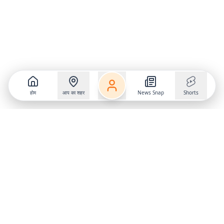
होम
आप का शहर
News Snap
Shorts
Follow us on
X
Download Mobile App