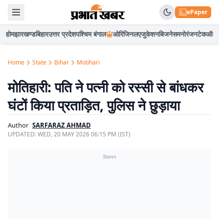
ePaper
होम
झारखण्ड
बिहार
उत्तर प्रदेश
पश्चिम बंगाल
ओरिजिनल
एजुकेशन
बिजनेस
मनोरंजन
टेक
ऑटो
Home
State
Bihar
Motihari
मोतिहारी: पति ने पत्नी को रस्सी से बांधकर
घंटों किया प्रताड़ित, पुलिस ने छुड़ाया
Author
SARFARAZ AHMAD
UPDATED:
WED, 20 MAY 2026 06:15 PM (IST)
विज्ञापन