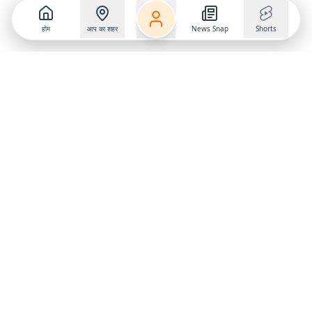
होम
आप का शहर
News Snap
Shorts
Follow us on
X
Download Mobile App
State
›
Jharkhand
›
Hindi News
Gumla News
Bihar News
Dumka News
Delhi News
Ranchi News