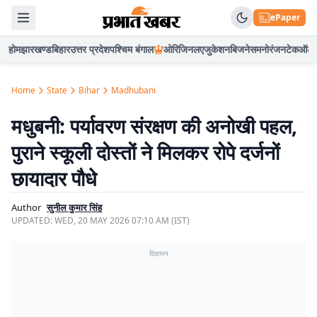
ePaper
होम
झारखण्ड
बिहार
उत्तर प्रदेश
पश्चिम बंगाल
ओरिजिनल
एजुकेशन
बिजनेस
मनोरंजन
टेक
ऑटो
Home
State
Bihar
Madhubani
मधुबनी: पर्यावरण संरक्षण की अनोखी पहल,
पुराने स्कूली दोस्तों ने मिलकर रोपे दर्जनों
छायादार पौधे
Author
सुनील कुमार सिंह
UPDATED:
WED, 20 MAY 2026 07:10 AM (IST)
विज्ञापन