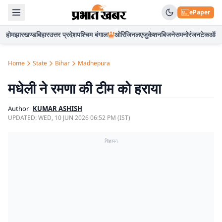
ePaper
होम
झारखण्ड
बिहार
उत्तर प्रदेश
पश्चिम बंगाल
ओरिजिनल
एजुकेशन
बिजनेस
मनोरंजन
टेक
ऑटो
Home
State
Bihar
Madhepura
मधेली ने रमणा की टीम को हराया
Author
KUMAR ASHISH
UPDATED:
WED, 10 JUN 2026 06:52 PM (IST)
विज्ञापन