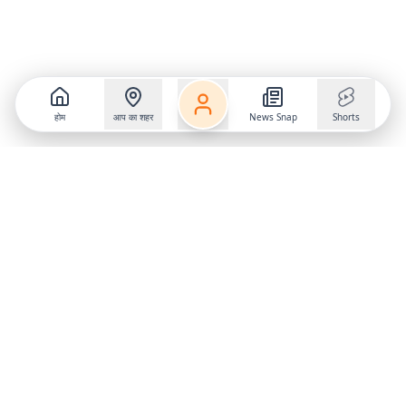
होम
आप का शहर
News Snap
Shorts
Follow us on
X
Download Mobile App