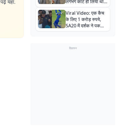
ढ़ें यहां.
लगभग काट ही लिया था,
न्यूजीलैंड सीरीज से पहले
Viral Video: एक कैच
बाल-बाल बचे
के लिए 1 करोड़ रुपये,
SA20 में दर्शक ने पकड़ा
एक हाथ से गजब का कैच
विज्ञापन