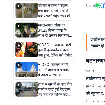
गिरफ्तार
पश्चिम चंपारण में स्कूल
Share
बना तालाब, गंदे पानी से
होकर पढ़ने पहुंच रहे बच्चे
भारत-नेपाल सीमा पर
31.25 किलो गांजा के
साथ दो तस्कर गिरफ्तार,
लखीसराय स
नेपाली नंबर की बाइक
VIDEO : नवादा के छोटी
टक्कर हो
जब्त
कुमारी हत्याकांड में कब-
क्या हुआ, देखिए पूरी रिपोर्ट
घटनास्थल 
VIDEO: श्रावण नवमी
पर मनोकामना शिव मंदिर
सूर्यगढ़ा
में उमड़ा आस्था का
लखीसराय सूर्
सैलाब, हर-हर महादेव के
इंजन में खराबी के बाद बीच
जयघोष से गूंजा परिसर
हो गयी. घटना
रास्ते में खड़ी हुई मेमू ट्रेन,
की सूचना है.
डेढ़ घंटे तक बाधित रहा
आवागमन
लिए सदर अस्प