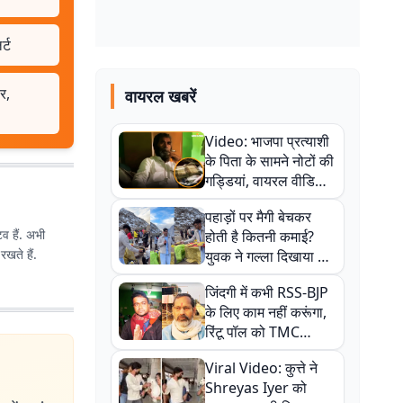
र्ट
र,
वायरल खबरें
Video: भाजपा प्रत्याशी
के पिता के सामने नोटों की
गड्डियां, वायरल वीडियो
से राजनीति में उबाल,
पहाड़ों पर मैगी बेचकर
अजित महतो बोले- TMC
िव हैं. अभी
होती है कितनी कमाई?
की गंदी चाल
रखते हैं.
युवक ने गल्ला दिखाया तो
नौकरी वालों के खड़े हो गए
जिंदगी में कभी RSS-BJP
कान
के लिए काम नहीं करूंगा,
रिंटू पॉल को TMC
ऑफिस में ले जाकर पीटा,
Viral Video: कुत्ते ने
Video वायरल
Shreyas Iyer को