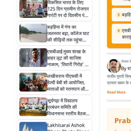
विकसित भारत के लिए
125 दिन ग्रामीण रोजगार
बड़हि
गारंटी पर दो दिवसीय पंच
3
सम्मेलन, डीएम ने बताई
बड़हिया में गंगा का
नई व्यवस्था की विशेषताएं
एसबी
4
जलस्तर बढ़ा, कॉलेज घाट
कारत
की सीढ़ियों तक पहुंचा
पानी, प्रशासन अलर्ट
एसबीआई मुख्य शाखा के
बाहर लूट की साजिश
लेखक के 
नाकाम, 'तिवारी गिरोह' का
By
रा
शातिर गिरफ्तार, कारतूस
लखीसराय पीएचसी में
राजीव मुरारी सिन्
बरामद
हेल्दी बेबी शो आयोजित,
प्रभात खबर के लख
माताओं को स्तनपान और
Read More
शिशु पोषण की दी गई
सूर्यगढ़ा में विद्यालय
जानकारी
प्रबंधन समिति की
विधानसभा स्तरीय बैठक,
Prab
गुणवत्तापूर्ण शिक्षा और
Lakhisarai Ashok
विद्यार्थियों के सर्वांगीण