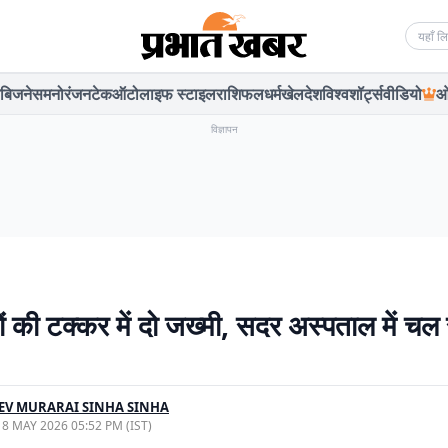
Searc
बिजनेस
मनोरंजन
टेक
ऑटो
लाइफ स्टाइल
राशिफल
धर्म
खेल
देश
विश्व
शॉर्ट्स
वीडियो
ओ
विज्ञापन
ं की टक्कर में दो जख्मी, सदर अस्पताल में चल 
EV MURARAI SINHA SINHA
, 8 MAY 2026 05:52 PM (IST)