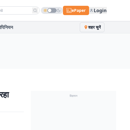
h news
Login
ePaper
पिनियन
शहर चुनें
रहा
विज्ञापन