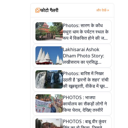
फोटो गैलरी
और देखें
Photos: सारण के कोंध
मथुरा धाम के पर्यटन स्थल के
रूप में विकसित होने की जगी
आस, 9 तस्वीरों में देखें पूरी
Lakhisarai Ashok
कहानी
Dham Photo Story:
लखीसराय का प्रसिद्ध
अशोक धाम—आस्था,
Photos: बारिश में निखर
श्रृंगार, अनुष्ठान और
उठती है 'झरनों के शहर' रांची
अलौकिक संध्या आरती के
की खूबसूरती, वीकेंड में घूम
विहंगम दृश्य
आएं ये 5 वादियां
PHOTOS : भाजपा
कार्यालय का सैकड़ों लोगों ने
किया घेराव, देखिए तस्वीरें
PHOTOS : बाबू वीर कुंवर
सिंह का वो किला, जिसने