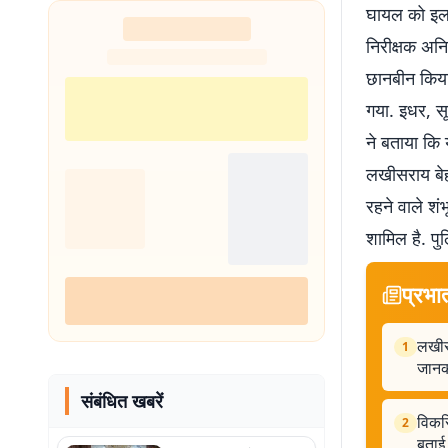
घायल को इलाज
निरीक्षक अनि
छानबीन किया 
गया. इधर, सूर
ने बताया कि
लखीसराय बेहतर
रहने वाले शंभ
शामिल है. प
प्रभा
लखीस
1
जानक
संबंधित खबरें
विकसि
2
बताई 