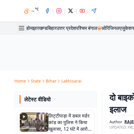
°C
|
|
|
|
--
होम
झारखण्ड
बिहार
उत्तर प्रदेश
पश्चिम बंगाल
ओरिजिनल
एजुकेशन
Home
State
Bihar
Lakhisarai
दो बाइको
लेटेस्ट वीडियो
इलाज
लिट्टीपाड़ा में डबल मर्डर
कांड का पुलिस ने किया
Author
RAJE
UPDATED:
FRI
खुलासा, 12 घंटे में आरोपी