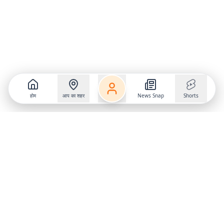
होम
आप का शहर
News Snap
Shorts
Follow us on
X
Download Mobile App