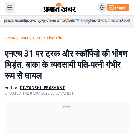
ePaper
होम
झारखण्ड
बिहार
उत्तर प्रदेश
पश्चिम बंगाल
ओरिजिनल
एजुकेशन
बिजनेस
मनोरंजन
टेक
ऑटो
Home
State
Bihar
Khagaria
एनएच 31 पर ट्रक और स्कॉर्पियो की भीषण
भिड़ंत, बांका के व्यवसायी पति-पत्नी गंभीर
रूप से घायल
Author
DIVYANSHU PRASHANT
UPDATED:
FRI, 8 MAY 2026 03:27 PM (IST)
विज्ञापन