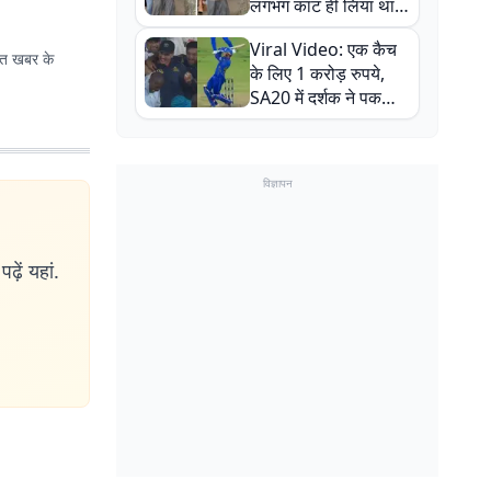
लगभग काट ही लिया था,
न्यूजीलैंड सीरीज से पहले
Viral Video: एक कैच
बाल-बाल बचे
भात खबर के
के लिए 1 करोड़ रुपये,
SA20 में दर्शक ने पकड़ा
एक हाथ से गजब का कैच
विज्ञापन
ढ़ें यहां.