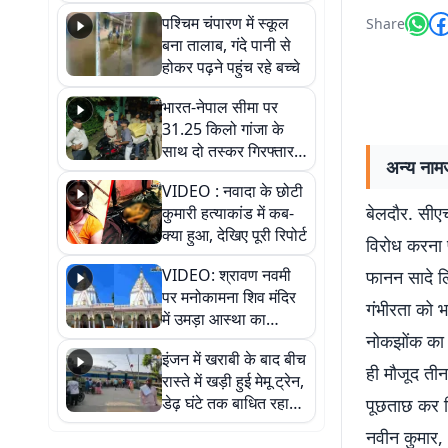
गिरफ्तार
पश्चिम चंपारण में स्कूल
Share
बना तालाब, गंदे पानी से
होकर पढ़ने पहुंच रहे बच्चे
भारत-नेपाल सीमा पर
31.25 किलो गांजा के
साथ दो तस्कर गिरफ्तार,
अन्य नामज
नेपाली नंबर की बाइक
VIDEO : नवादा के छोटी
जब्त
बेलदौर. सीए
कुमारी हत्याकांड में कब-
क्या हुआ, देखिए पूरी रिपोर्ट
विरोध करना 
VIDEO: श्रावण नवमी
फानन सादे लि
पर मनोकामना शिव मंदिर
गंभीरता को भ
में उमड़ा आस्था का
नोकझोंक का 
सैलाब, हर-हर महादेव के
इंजन में खराबी के बाद बीच
जयघोष से गूंजा परिसर
ही मौजूद ती
रास्ते में खड़ी हुई मेमू ट्रेन,
डेढ़ घंटे तक बाधित रहा
पूछताछ कर हि
आवागमन
नवीन कुमार, 