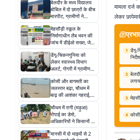
बेलदौर के मध्य विद्यालय
मामला दर्ज क
बोबिल में दो छात्रों के बीच
मारपीट, ग्रामीणों ने
लेकर छापेमार
शिक्षकों की लापरवाही का
मेहसौड़ी स्कूल के
लगाया आरोप
प्रभा
निर्माणाधीन लैब भवन की
जांच में डीईओ सख्त, जेई
को 24 घंटे में मांगे
डेंगू
1
डेंगू-चिकनगुनिया को
दस्तावेज
निर्देश
लेकर स्वास्थ्य विभाग
अलर्ट, गोगरी में ग्रामीण
बेलदौ
2
चिकित्सकों को दिए गए
लगाय
कोसी और बागमती का
विशेष निर्देश
जलस्तर बढ़ा, चौथम में
बाढ़ की आशंका गहराई,
मेहसौ
3
तटबंधों पर बढ़ी निगरानी
चौथम में रागी (मड़ुआ)
रोपाई का डेमो,
कोसी 
4
अधिकारियों ने किसानों के
साथ खेत में उतरकर दिया
मानसी में दो भाइयों से 2
श्री अन्न की खेती का