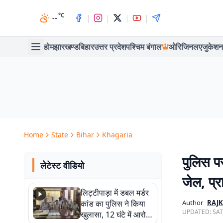
°C
|
|
|
|
--
होम
झारखण्ड
बिहार
उत्तर प्रदेश
पश्चिम बंगाल
ओरिजिनल
एजुकेशन
Home
State
Bihar
Khagaria
पुलिस पर
लेटेस्ट वीडियो
जेल, प्र
लिट्टीपाड़ा में डबल मर्डर
कांड का पुलिस ने किया
Author
RAJK
UPDATED:
SAT
खुलासा, 12 घंटे में आरोपी