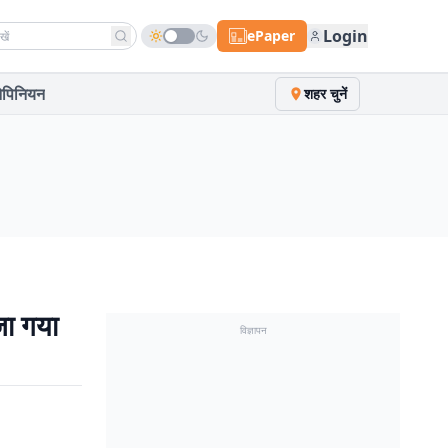
h news
Login
ePaper
पिनियन
शहर चुनें
जा गया
विज्ञापन