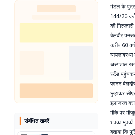
मंडल के पुत्
144/26 दर्ज 
की गिरफ्तारी
बेलदौर पनसल
करीब 60 वर्ष
घायलावस्था म
अस्पताल खगड
स्टैंड पहुं
फानन बेलदौर
छुड़ाकर सीएच
इलाजरत बस च
मौके पर मौजू
संबंधित खबरें
धक्का मुक्की
बताया कि पुल