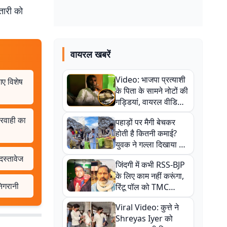
तारी को
वायरल खबरें
Video: भाजपा प्रत्याशी
गए विशेष
के पिता के सामने नोटों की
गड्डियां, वायरल वीडियो
से राजनीति में उबाल,
ापरवाही का
पहाड़ों पर मैगी बेचकर
अजित महतो बोले- TMC
होती है कितनी कमाई?
की गंदी चाल
युवक ने गल्ला दिखाया तो
नौकरी वालों के खड़े हो गए
 दस्तावेज
जिंदगी में कभी RSS-BJP
कान
के लिए काम नहीं करूंगा,
निगरानी
रिंटू पॉल को TMC
ऑफिस में ले जाकर पीटा,
Viral Video: कुत्ते ने
Video वायरल
Shreyas Iyer को