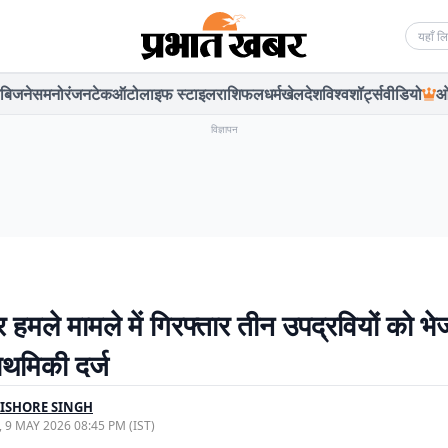
Searc
बिजनेस
मनोरंजन
टेक
ऑटो
लाइफ स्टाइल
राशिफल
धर्म
खेल
देश
विश्व
शॉर्ट्स
वीडियो
ओ
विज्ञापन
 हमले मामले में गिरफ्तार तीन उपद्रवियों को भे
ाथमिकी दर्ज
ISHORE SINGH
, 9 MAY 2026 08:45 PM (IST)