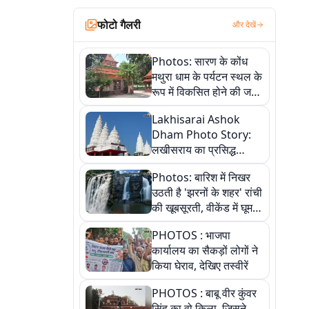
फोटो गैलरी
और देखें
Photos: सारण के कोंध
मथुरा धाम के पर्यटन स्थल के
रूप में विकसित होने की जगी
आस, 9 तस्वीरों में देखें पूरी
Lakhisarai Ashok
कहानी
Dham Photo Story:
लखीसराय का प्रसिद्ध
अशोक धाम—आस्था,
Photos: बारिश में निखर
श्रृंगार, अनुष्ठान और
उठती है 'झरनों के शहर' रांची
अलौकिक संध्या आरती के
की खूबसूरती, वीकेंड में घूम
विहंगम दृश्य
आएं ये 5 वादियां
PHOTOS : भाजपा
कार्यालय का सैकड़ों लोगों ने
किया घेराव, देखिए तस्वीरें
PHOTOS : बाबू वीर कुंवर
सिंह का वो किला, जिसने