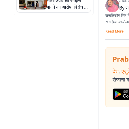
लाख रुपये की रंगदारी
लेखक के 
संदेश
मांगने का आरोप, विरोध पर
By
र
फायरिंग, चार नामजद
राजकिशोर सिंह प्
खगड़िया कार्यालय
Read More
Prab
देश
,
एजु
रोजाना की