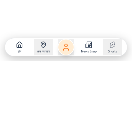
होम
आप का शहर
News Snap
Shorts
Follow us on
X
Download Mobile App