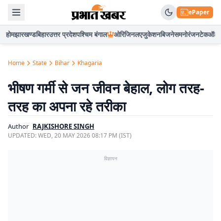
ePaper
होम
झारखण्ड
बिहार
उत्तर प्रदेश
पश्चिम बंगाल
ओरिजिनल
एजुकेशन
बिजनेस
मनोरंजन
टेक
ऑटो
Home
State
Bihar
Khagaria
भीषण गर्मी से जन जीवन बेहाल, लोग तरह-
तरह का अपना रहे तरीका
Author
RAJKISHORE SINGH
UPDATED:
WED, 20 MAY 2026 08:17 PM (IST)
विज्ञापन