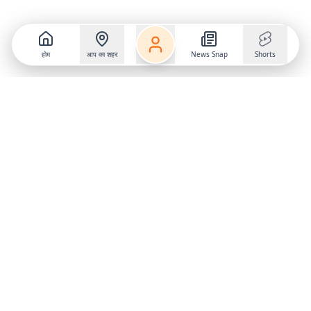
होम
आप का शहर
News Snap
Shorts
Follow us on
X
Download Mobile App
State
›
Jharkhand
›
Hindi News
Gumla News