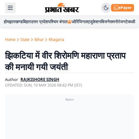
ePaper
होम
झारखण्ड
बिहार
उत्तर प्रदेश
पश्चिम बंगाल
ओरिजिनल
एजुकेशन
बिजनेस
मनोरंजन
टेक
ऑटो
Home
State
Bihar
Khagaria
झिकटिया में वीर शिरोमणि महाराणा प्रताप
की मनायी गयी जयंती
Author
RAJKISHORE SINGH
UPDATED:
SUN, 10 MAY 2026 08:42 PM (IST)
विज्ञापन