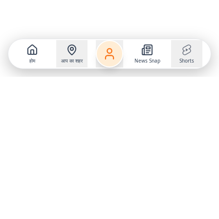
होम
आप का शहर
News Snap
Shorts
Follow us on
X
Download Mobile App
State
›
Jharkhand
›