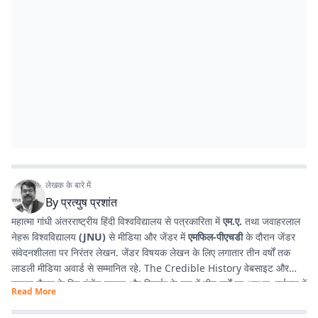
लेखक के बारे में
By
प्रत्युष प्रशांत
महात्मा गांधी अंतरराष्ट्रीय हिंदी विश्वविद्यालय से पत्रकारिता में
एम.ए.
तथा जवाहरलाल
नेहरू विश्वविद्यालय
(JNU)
से मीडिया और जेंडर में
एमफिल-पीएचडी
के दौरान जेंडर
संवेदनशीलता पर निरंतर लेखन. जेंडर विषयक लेखन के लिए लगातार तीन वर्षों तक
लाडली मीडिया अवार्ड से सम्मानित रहे. The Credible History वेबसाइट और
यूट्यूब चैनल के लिए कंटेंट राइटर और रिसर्चर के रूप में तीन वर्षों का अनुभव. वर्तमान में
Read More
प्रभात खबर डिजिटल
, बिहार में राजनीति और समसामयिक मुद्दों पर लेखन कर रहे हैं.
किताबें पढ़ने, वायलिन बजाने और कला-साहित्य में गहरी रुचि रखते हैं तथा बिहार को