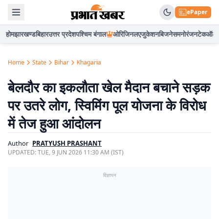
ePaper
होम
झारखण्ड
बिहार
उत्तर प्रदेश
पश्चिम बंगाल
ओरिजिनल
एजुकेशन
बिजनेस
मनोरंजन
टेक
ऑटो
Home
State
Bihar
Khagaria
बेलदौर का इकलौता खेल मैदान बचाने सड़क
पर उतरे लोग, स्विमिंग पूल योजना के विरोध
में तेज हुआ आंदोलन
Author
PRATYUSH PRASHANT
UPDATED:
TUE, 9 JUN 2026 11:30 AM (IST)
विज्ञापन