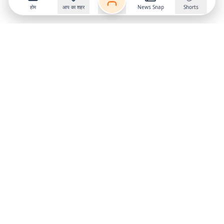
होम
आप का शहर
News Snap
Shorts
Follow us on
X
Download Mobile App
State
›
Jharkhand
›
Hindi News
Gumla News
Bihar News
Dumka News
Delhi News
Ranchi News
Odisha News
Bokaro News