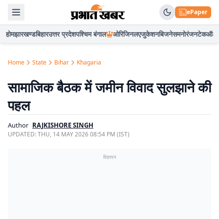
ePaper
होम
झारखण्ड
बिहार
उत्तर प्रदेश
पश्चिम बंगाल
ओरिजिनल
एजुकेशन
बिजनेस
मनोरंजन
टेक
ऑटो
Home
State
Bihar
Khagaria
सामाजिक बैठक में जमीन विवाद सुलझाने की
पहल
Author
RAJKISHORE SINGH
UPDATED:
THU, 14 MAY 2026 08:54 PM (IST)
विज्ञापन