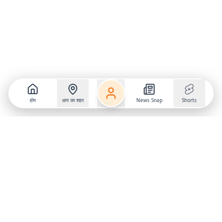
होम
आप का शहर
News Snap
Shorts
Follow us on
X
Download Mobile App