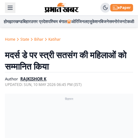
ePaper
होम
झारखण्ड
बिहार
उत्तर प्रदेश
पश्चिम बंगाल
ओरिजिनल
एजुकेशन
बिजनेस
मनोरंजन
टेक
ऑटो
Home
State
Bihar
Katihar
मदर्स डे पर स्त्री सतसंग की महिलाओं को
सम्मानित किया
Author
RAJKISHOR K
UPDATED:
SUN, 10 MAY 2026 06:45 PM (IST)
विज्ञापन