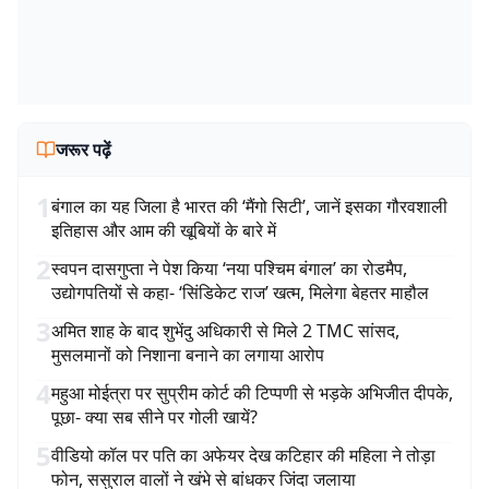
जरूर पढ़ें
1
बंगाल का यह जिला है भारत की ‘मैंगो सिटी’, जानें इसका गौरवशाली
इतिहास और आम की खूबियों के बारे में
2
स्वपन दासगुप्ता ने पेश किया ‘नया पश्चिम बंगाल’ का रोडमैप,
उद्योगपतियों से कहा- ‘सिंडिकेट राज’ खत्म, मिलेगा बेहतर माहौल
3
अमित शाह के बाद शुभेंदु अधिकारी से मिले 2 TMC सांसद,
मुसलमानों को निशाना बनाने का लगाया आरोप
4
महुआ मोईत्रा पर सुप्रीम कोर्ट की टिप्पणी से भड़के अभिजीत दीपके,
पूछा- क्या सब सीने पर गोली खायें?
5
वीडियो कॉल पर पति का अफेयर देख कटिहार की महिला ने तोड़ा
फोन, ससुराल वालों ने खंभे से बांधकर जिंदा जलाया