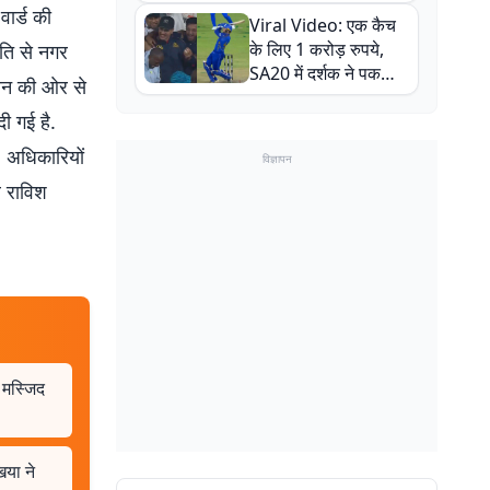
न्यूजीलैंड सीरीज से पहले
वार्ड की
Viral Video: एक कैच
बाल-बाल बचे
के लिए 1 करोड़ रुपये,
िति से नगर
SA20 में दर्शक ने पकड़ा
ासन की ओर से
एक हाथ से गजब का कैच
ी गई है.
. अधिकारियों
विज्ञापन
र राविश
 मस्जिद
िया ने