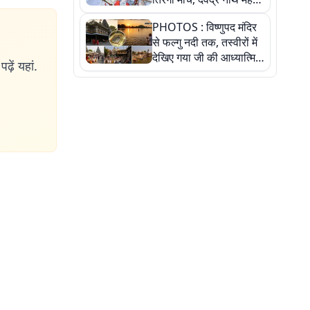
ने किया जल ग्रहण, देखें
PHOTOS : विष्णुपद मंदिर
तस्वीरें
से फल्गु नदी तक, तस्वीरों में
देखिए गया जी की आध्यात्मिक
ढ़ें यहां.
पहचान