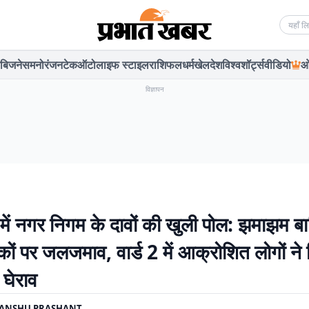
Searc
बिजनेस
मनोरंजन
टेक
ऑटो
लाइफ स्टाइल
राशिफल
धर्म
खेल
देश
विश्व
शॉर्ट्स
वीडियो
ओ
विज्ञापन
में नगर निगम के दावों की खुली पोल: झमाझम बा
कों पर जलजमाव, वार्ड 2 में आक्रोशित लोगों ने
 घेराव
YANSHU PRASHANT