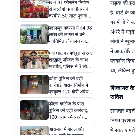
NH-31 फोरलेन निर्माण
सड़क की इस 
से बदलेगी नया चौक की
है. वार्ड के
तस्वीर; 50 साल पुराना
ग्रामीणों न
महावीर मंदिर, मस्जिद और
पहाड़पुर मदरसा में ₹4.98
शहीद स्मारक हटेंगे
अंधेरे में 
लाख की लागत से बने
नवनिर्मित शौचालय का
लोगों ने खुल
BDO और मुखिया ने
में आक्रोशि
गंगा घाट पर मधेपुरा से आए
किया उद्घाटन
श्रद्धालु परिवार के साथ
प्रदर्शन किय
मारपीट, पुलिस ने 3 लोगों
था, लेकिन बु
को हिरासत में लिया
कोढ़ा पुलिस की बड़ी
कार्रवाई, शराब निर्माण में
शिकायत के 
प्रयुक्त 120 बोरी अवैध
राविश
नौसादर के साथ पटना के
डीएस कॉलेज के पास
दो तस्कर गिरफ्तार
पुलिस की बड़ी कार्रवाई,
लगातार बढ़ती
100 ग्राम स्मैक और
निगम प्रशास
नकद के साथ दो तस्कर
आसमान में बादल और
भेजकर शमशेर
गिरफ्तार