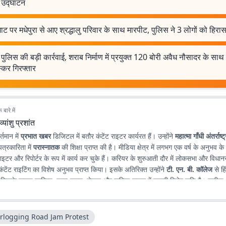
 उद्घाटन
घाट पर मधेपुरा से आए श्रद्धालु परिवार के साथ मारपीट, पुलिस ने 3 लोगों को हिरास
 पुलिस की बड़ी कार्रवाई, शराब निर्माण में प्रयुक्त 120 बोरी अवैध नौसादर के साथ
्कर गिरफ्तार
बारे में
व्यांशु प्रशांत
र्तमान में
प्रभात खबर
डिजिटल में बतौर कंटेंट राइटर कार्यरत हैं। उन्होंने
महात्मा गाँधी अंतर्राष्ट
पत्रकारिता में
परास्नातक
की शिक्षा प्राप्त की है। मीडिया क्षेत्र में लगभग एक वर्ष के अनुभव के
़ राइटर और रिपोर्टर के रूप में कार्य कर चुके हैं। करियर के शुरुआती दौर में लोकसभा और विधानस
ंटेंट राइटिंग का विशेष अनुभव प्राप्त किया। इसके अतिरिक्त उन्होंने
टी. एन. बी. कॉलेज
से हिं
, जिसके कारण साहित्य, पठन-पाठन, लेखन और कविता-सृजन में उनकी विशेष रुचि है। सटीक, न
 के माध्यम से पाठकों तक विश्वसनीय जानकारी पहुँचाना उनकी पेशेवर पहचान है।
rlogging Road Jam Protest