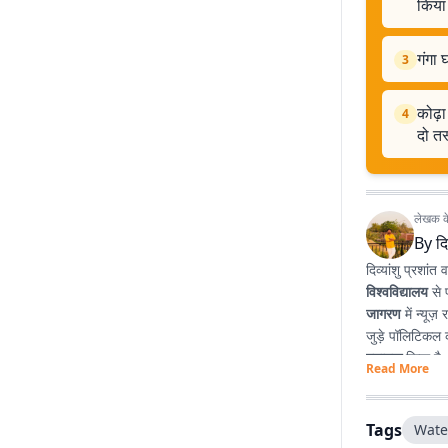
किया
गंगा 
3
कोढ़ा
4
दो तस
लेखक के 
By
दि
दिव्यांशु प्रशांत व
विश्वविद्यालय
से 
जागरण
में न्यूज
जुड़े पॉलिटिकल क
स्नातक
किया है
Read More
प्रभावशाली लेखन
Tags
Wate