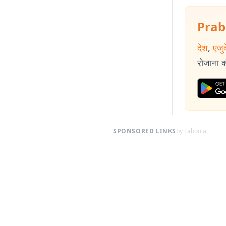
Prab
देश
,
एजु
रोजाना की
SPONSORED LINKS
by Taboola