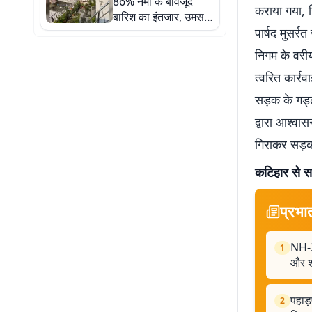
86% नमी के बावजूद
कराया गया, ज
बारिश का इंतजार, उमस
से लोग बेहाल; किसानों की
पार्षद मुसर्
बढ़ी चिंता
निगम के वरी
त्वरित कार्र
सड़क के गड्ढ
द्वारा आश्वा
गिराकर सड़क
कटिहार से सर
प्रभा
NH-31
1
और शह
पहाड
2