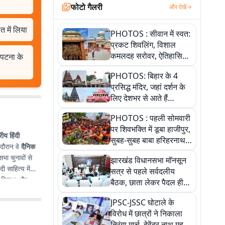
फोटो गैलरी
और देखें
त में लिया
PHOTOS : सीवान में स्वत:
प्रकट शिवलिंग, विशाल
कमलदह सरोवर, ऐतिहासिक
 पटना के
महेंद्रनाथ मंदिर और घंटाघर
PHOTOS: बिहार के 4
की कहानी, तस्वीरों में देखिए
प्रसिद्ध मंदिर, जहां दर्शन के
लिए देशभर से आते हैं
श्रद्धालु, जानिए इनकी
PHOTOS : पहली सोमवारी
खासियत
पर शिवभक्ति में डूबा हाजीपुर,
्रीय हिंदी
सुबह-सुबह बाबा हरिहरनाथ
 दौरान वे
दैनिक
मंदिर पहुंचे तेजस्वी, 10
भा चुनावों से
झारखंड विधानसभा मॉनसून
तस्वीरों में देखें नजारा
दी साहित्य में
सत्र से पहले सर्वदलीय
िष्पक्ष और
बैठक, छाता लेकर पैदल ही
सत्ता पक्ष की मीटिंग में पहुंचे
JPSC-JSSC घोटाले के
सीएम, देखें तस्वीरें
विरोध में छात्रों ने निकाला
तिरंगा मार्च, देवेंद्र नाथ महतो