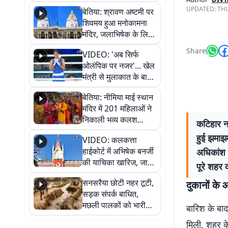
सुनिए
UPDATED:
THU
बेतिया: श्रावण अष्टमी पर
शिवमय हुआ मनोकामना
मंदिर, जलाभिषेक के लिए
लगी लंबी कतारें
Share
VIDEO: 'अब सिर्फ
ओलंपिक पर नजर'... खेल
मंत्री से मुलाकात के बाद
जैसमीन लंबोरिया का बड़ा
बेतिया: नीमिया माई स्थान
बयान
मंदिर में 201 महिलाओं ने
निकाली भव्य कलश
कटिहार नग
शोभायात्रा, शिवलिंग
हुई झमाझम
VIDEO: कलकत्ता
प्राण-प्रतिष्ठा महोत्सव
हाईकोर्ट में अभिषेक बनर्जी
अधिकांश म
शुरू
की याचिका खारिज, जानें
पूरे शहर 
क्या है पूरा मामला
सनसरैया छोटी नहर टूटी,
दुकानों के
सड़क संपर्क बाधित,
मछली पालकों को भारी
बारिश के बा
नुकसान
मिली. शहर के