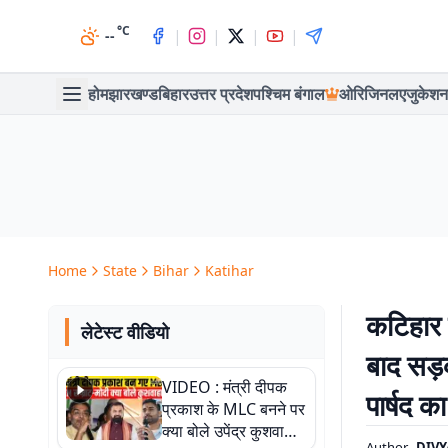
°C
|
|
|
|
--
होम
झारखण्ड
बिहार
उत्तर प्रदेश
पश्चिम बंगाल
ओरिजिनल
एजुकेशन
Home
State
Bihar
Katihar
कटिहार 
लेटेस्ट वीडियो
बाद सड़
VIDEO : मंत्री दीपक
पार्षद का
प्रकाश के MLC बनने पर
क्या बोले उपेंद्र कुशवाहा,
Author
DIV