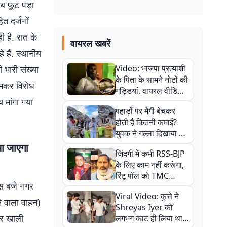
ब फूट पड़ा
त दर्जनों
 है. रात के
वायरल खबरें
हैं. स्थानीय
Video: भाजपा प्रत्याशी
 भारी संख्या
के पिता के सामने नोटों की
जमकर विरोध
गड्डियां, वायरल वीडियो
 मांगा गया
से राजनीति में उबाल,
पहाड़ों पर मैगी बेचकर
अजित महतो बोले- TMC
होती है कितनी कमाई?
की गंदी चाल
युवक ने गल्ला दिखाया तो
नौकरी वालों के खड़े हो गए
या जाएगा
जिंदगी में कभी RSS-BJP
कान
के लिए काम नहीं करूंगा,
रिंटू पॉल को TMC
दस बजे नगर
ऑफिस में ले जाकर पीटा,
Viral Video: कुत्ते ने
Video वायरल
े वाला वाहन)
Shreyas Iyer को
कर खाली
लगभग काट ही लिया था,