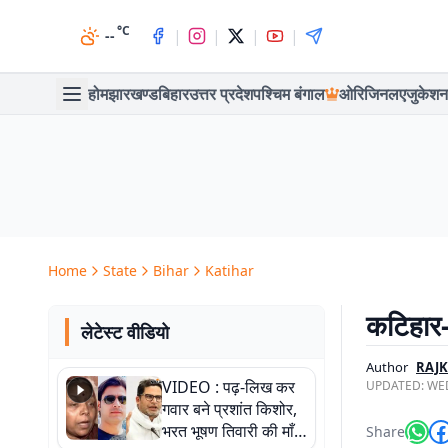
°C
|
|
|
|
--
होम
झारखण्ड
बिहार
उत्तर प्रदेश
पश्चिम बंगाल
ओरिजिनल
एजुकेशन
Home
State
Bihar
Katihar
कटिहार-
लेटेस्ट वीडियो
Author
RAJK
VIDEO : पढ़-लिख कर
UPDATED:
WED
गवार बने प्रशांत किशोर,
भरत भूषण तिवारी की माँ ने
Share