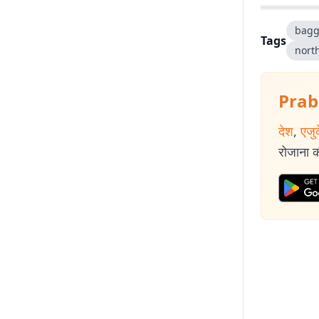
bagg
Tags
north
Prab
देश
,
एजु
रोजाना की