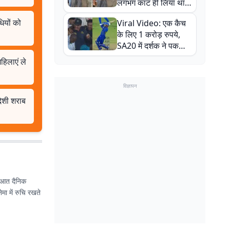
लगभग काट ही लिया था,
न्यूजीलैंड सीरीज से पहले
ियों को
Viral Video: एक कैच
बाल-बाल बचे
के लिए 1 करोड़ रुपये,
SA20 में दर्शक ने पकड़ा
एक हाथ से गजब का कैच
हिलाएं ले
विज्ञापन
देशी शराब
ुरुआत दैनिक
मा में रुचि रखते