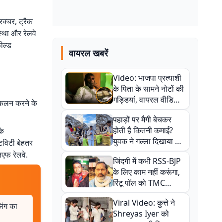
रक्चर, ट्रैक
स्था और रेलवे
फील्ड
वायरल खबरें
Video: भाजपा प्रत्याशी
के पिता के सामने नोटों की
गड्डियां, वायरल वीडियो
 आकलन करने के
से राजनीति में उबाल,
पहाड़ों पर मैगी बेचकर
अजित महतो बोले- TMC
होती है कितनी कमाई?
के
की गंदी चाल
युवक ने गल्ला दिखाया तो
टिविटी बेहतर
नौकरी वालों के खड़े हो गए
एफ रेलवे.
जिंदगी में कभी RSS-BJP
कान
के लिए काम नहीं करूंगा,
रिंटू पॉल को TMC
ऑफिस में ले जाकर पीटा,
Viral Video: कुत्ते ने
Video वायरल
लिंग का
Shreyas Iyer को