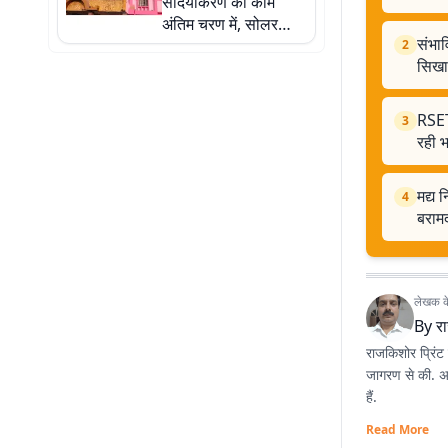
सौंदर्यीकरण का काम
अंतिम चरण में, सोलर
संभाव
पावर प्रोजेक्ट से ऊर्जा
2
सिखा
क्षेत्र में आत्मनिर्भर बनेगा
स्टेशन
RSETI
3
रही 
मद्य 
4
बराम
लेखक के 
By
र
राजकिशोर प्रिंट 
जागरण से की. अभी
हैं.
Read More