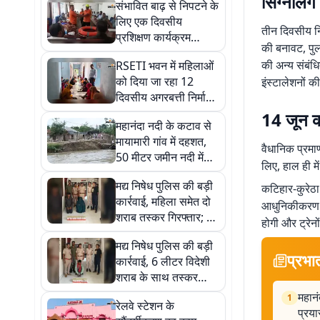
सिग्नलिंग
संभावित बाढ़ से निपटने के
लिए एक दिवसीय
तीन दिवसीय निर
प्रशिक्षण कार्यक्रम
की बनावट, पुलो
आयोजित,
की अन्य संबंधि
RSETI भवन में महिलाओं
जनप्रतिनिधियों को
को दिया जा रहा 12
इंस्टालेशनों क
सिखाए गए बचाव के गुर
दिवसीय अगरबत्ती निर्माण
प्रशिक्षण, 35 महिलाएं ले
14 जून क
महानंदा नदी के कटाव से
रही भाग
मायामारी गांव में दहशत,
वैधानिक प्रमा
50 मीटर जमीन नदी में
लिए, हाल ही मे
विलीन; बंबू रोलिंग का
मद्य निषेध पुलिस की बड़ी
प्रयास भी हुआ विफल
कटिहार-कुरेठा 
कार्रवाई, महिला समेत दो
आधुनिकीकरण और 
शराब तस्कर गिरफ्तार; 42
होगी और ट्रे
बोतल विदेशी शराब बरामद
मद्य निषेध पुलिस की बड़ी
प्रभा
कार्रवाई, 6 लीटर विदेशी
शराब के साथ तस्कर
गिरफ्तार
महानं
1
रेलवे स्टेशन के
प्रय