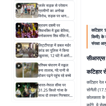
कहा नहीं थी उम्मीद, बेटा
जर्जर सड़क से परेशान
था तो किसी को बोलने की
ग्रामीणों का अनोखा
नहीं थी हिम्मत
विरोध, सड़क पर धान
रोपकर और खाद डालकर
श्रावण दशमी पर
जताया आक्रोश
कटिहार 1
शिवभक्ति में डूबा बेतिया,
मनोकामना शिव मंदिर में
किमी) के 
हुआ भव्य श्रृंगार
संरक्षा आ
लिट्टीपाड़ा में डबल मर्डर
कांड का पुलिस ने किया
खुलासा, 12 घंटे में आरोपी
सीआरएस स
गिरफ्तार
पश्चिम चंपारण में स्कूल
बना तालाब, गंदे पानी से
कटिहार से 
होकर पढ़ने पहुंच रहे बच्चे
कटिहार रेल 
भारत-नेपाल सीमा पर
सोनैली (17.5
31.25 किलो गांजा के
साथ दो तस्कर गिरफ्तार,
कोलकाता के 
नेपाली नंबर की बाइक
करेंगे. ये स
जब्त