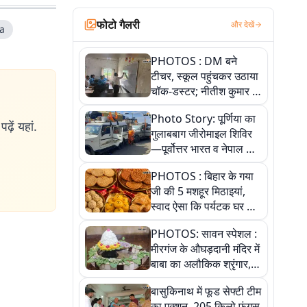
फोटो गैलरी
और देखें
a
PHOTOS : DM बने
टीचर, स्कूल पहुंचकर उठाया
चॉक-डस्टर; नीतीश कुमार के
इस चहेते अधिकारी को
Photo Story: पूर्णिया का
जानिए
ढ़ें यहां.
गुलाबबाग जीरोमाइल शिविर
—पूर्वोत्तर भारत व नेपाल के
कांवरियों का प्रमुख सेवा धाम
PHOTOS : बिहार के गया
जी की 5 मशहूर मिठाइयां,
स्वाद ऐसा कि पर्यटक घर ले
जाना नहीं भूलते, तस्वीरों में
PHOTOS: सावन स्पेशल :
देखें
मीरगंज के औघड़दानी मंदिर में
बाबा का अलौकिक श्रृंगार,
तस्वीरों में देखें महादेव के कई
बासुकिनाथ में फूड सेफ्टी टीम
मनमोहक स्वरूप
का एक्शन, 205 किलो फंगस