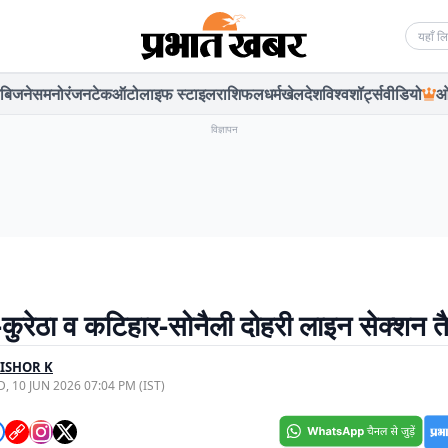
Searc
बिजनेस
मनोरंजन
टेक
ऑटो
लाइफ स्टाइल
राशिफल
धर्म
खेल
देश
विश्व
शॉर्ट्स
वीडियो
ओ
विज्ञापन
कुरेठा व कटिहार-सोनैली दोहरी लाइन सेक्शन त
ISHOR K
, 10 JUN 2026 07:04 PM (IST)