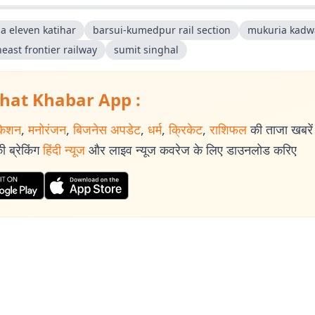
a eleven katihar
barsui-kumedpur rail section
mukuria kadw
east frontier railway
sumit singhal
hat Khabar App :
केशन
,
मनोरंजन
,
बिजनेस अपडेट
,
धर्म
,
क्रिकेट
,
राशिफल
की ताजा खबरें प
 ब्रेकिंग
हिंदी न्यूज
और लाइव न्यूज कवरेज के लिए डाउनलोड करिए