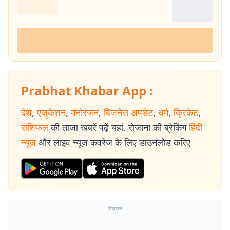
Prabhat Khabar App :
देश
,
एजुकेशन
,
मनोरंजन
,
बिजनेस अपडेट
,
धर्म
,
क्रिकेट
,
राशिफल
की ताजा खबरें पढ़ें यहां. रोजाना की ब्रेकिंग
हिंदी
न्यूज
और लाइव न्यूज कवरेज के लिए डाउनलोड करिए
विज्ञापन