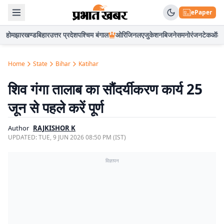
ePaper
होम
झारखण्ड
बिहार
उत्तर प्रदेश
पश्चिम बंगाल
ओरिजिनल
एजुकेशन
बिजनेस
मनोरंजन
टेक
ऑटो
Home
State
Bihar
Katihar
शिव गंगा तालाब का सौंदर्यीकरण कार्य 25
जून से पहले करें पूर्ण
Author
RAJKISHOR K
UPDATED:
TUE, 9 JUN 2026 08:50 PM (IST)
विज्ञापन