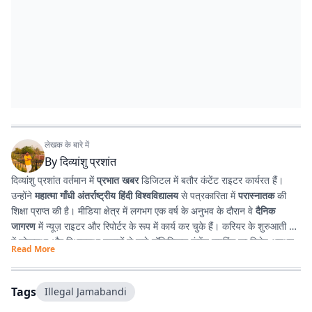
लेखक के बारे में
By
दिव्यांशु प्रशांत
दिव्यांशु प्रशांत वर्तमान में
प्रभात खबर
डिजिटल में बतौर कंटेंट राइटर कार्यरत हैं।
उन्होंने
महात्मा गाँधी अंतर्राष्ट्रीय हिंदी विश्वविद्यालय
से पत्रकारिता में
परास्नातक
की
शिक्षा प्राप्त की है। मीडिया क्षेत्र में लगभग एक वर्ष के अनुभव के दौरान वे
दैनिक
जागरण
में न्यूज़ राइटर और रिपोर्टर के रूप में कार्य कर चुके हैं। करियर के शुरुआती दौर
में लोकसभा और विधानसभा चुनावों से जुड़े पॉलिटिकल कंटेंट राइटिंग का विशेष अनुभव
Read More
प्राप्त किया। इसके अतिरिक्त उन्होंने
टी. एन. बी. कॉलेज
से हिंदी साहित्य में
स्नातक
किया है, जिसके कारण साहित्य, पठन-पाठन, लेखन और कविता-सृजन में उनकी विशेष
रुचि है। सटीक, निष्पक्ष और प्रभावशाली लेखन के माध्यम से पाठकों तक विश्वसनीय
Tags
Illegal Jamabandi
जानकारी पहुँचाना उनकी पेशेवर पहचान है।