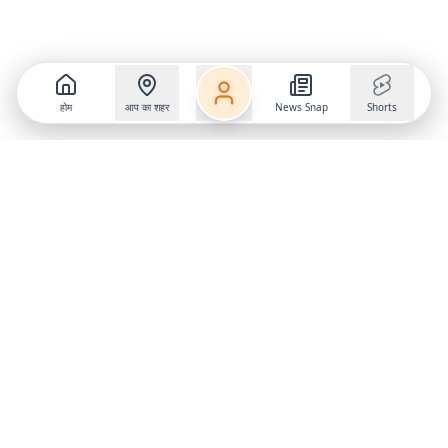
होम
आप का शहर
News Snap
Shorts
Follow us on
X
Download Mobile App
State
›
Jharkhand
›