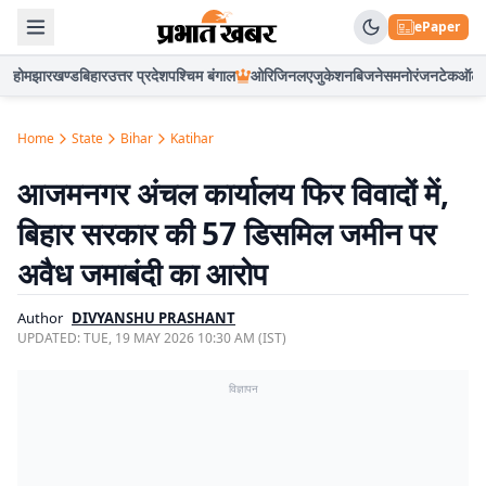
ePaper
होम
झारखण्ड
बिहार
उत्तर प्रदेश
पश्चिम बंगाल
ओरिजिनल
एजुकेशन
बिजनेस
मनोरंजन
टेक
ऑटो
Home
State
Bihar
Katihar
आजमनगर अंचल कार्यालय फिर विवादों में,
बिहार सरकार की 57 डिसमिल जमीन पर
अवैध जमाबंदी का आरोप
Author
DIVYANSHU PRASHANT
UPDATED:
TUE, 19 MAY 2026 10:30 AM (IST)
विज्ञापन