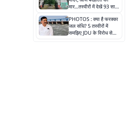
मार...तस्वीरों में देखें 93 साल
पुराने इस हाई स्कूल की
PHOTOS : क्या है फरक्का
हकीकत
जल संधि? 5 तस्वीरों में
समझिए JDU के विरोध से
लेकर बिहार पर असर तक
पूरी कहानी