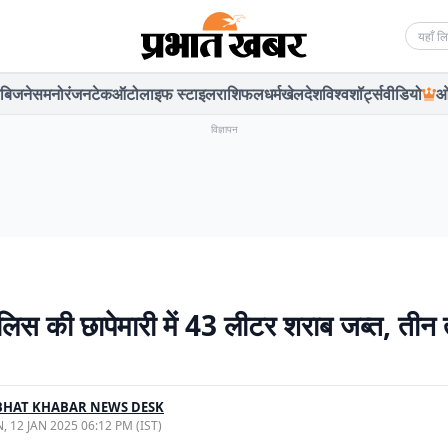
Searc
बिजनेस
मनोरंजन
टेक
ऑटो
लाइफ स्टाइल
राशिफल
धर्म
खेल
देश
विश्व
शॉर्ट्स
वीडियो
ओ
विज्ञापन
पुलिस की छापेमारी में 43 लीटर शराब जब्त, तीन
BHAT KHABAR NEWS DESK
, 12 JAN 2025 06:12 PM (IST)