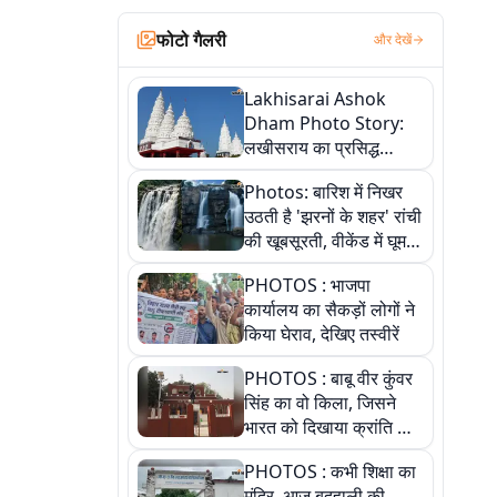
फोटो गैलरी
और देखें
Lakhisarai Ashok
Dham Photo Story:
लखीसराय का प्रसिद्ध
अशोक धाम—आस्था,
Photos: बारिश में निखर
श्रृंगार, अनुष्ठान और
उठती है 'झरनों के शहर' रांची
अलौकिक संध्या आरती के
की खूबसूरती, वीकेंड में घूम
विहंगम दृश्य
आएं ये 5 वादियां
PHOTOS : भाजपा
कार्यालय का सैकड़ों लोगों ने
किया घेराव, देखिए तस्वीरें
PHOTOS : बाबू वीर कुंवर
सिंह का वो किला, जिसने
भारत को दिखाया क्रांति का
रास्ता: तस्वीरों में देखिए
PHOTOS : कभी शिक्षा का
मंदिर, आज बदहाली की