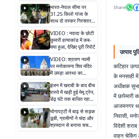
भारत-नेपाल सीमा पर
Share
31.25 किलो गांजा के
साथ दो तस्कर गिरफ्तार,
नेपाली नंबर की बाइक
VIDEO : नवादा के छोटी
जब्त
कुमारी हत्याकांड में कब-
क्या हुआ, देखिए पूरी रिपोर्ट
उत्पाद पु
VIDEO: श्रावण नवमी
कटिहार उत्
पर मनोकामना शिव मंदिर
में उमड़ा आस्था का
के मनसाही म
सैलाब, हर-हर महादेव के
इंजन में खराबी के बाद बीच
अधीक्षक सुभा
जयघोष से गूंजा परिसर
रास्ते में खड़ी हुई मेमू ट्रेन,
में छापेमारी 
डेढ़ घंटे तक बाधित रहा
आजमनगर थाना 
आवागमन
योगापट्टी में बाढ़ से सड़क
निवासी, मन
डूबी, ग्रामीणों ने चंदा और
श्रमदान से बनाया चचरी
विदेशी शराब 
पुल
वाहन चेकिंग