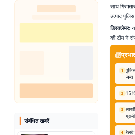
साथ गिरफ्तार
उत्पाद पुलिस 
डिस्क्लेमर:
यह
की टीम ने सं
प्रभा
पुलिस
1
जब्त
15 दि
2
लाखों
3
ग्राम
संबंधित खबरें
रेलवे
4