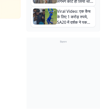
लगभग काट ही लिया था,
न्यूजीलैंड सीरीज से पहले
Viral Video: एक कैच
बाल-बाल बचे
के लिए 1 करोड़ रुपये,
SA20 में दर्शक ने पकड़ा
एक हाथ से गजब का कैच
विज्ञापन