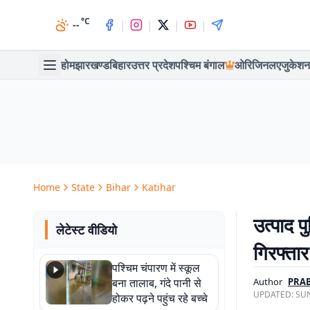
°C
|
|
|
|
--
होम
झारखण्ड
बिहार
उत्तर प्रदेश
पश्चिम बंगाल
ओरिजिनल
एजुकेशन
Home
State
Bihar
Katihar
उत्पाद 
लेटेस्ट वीडियो
गिरफ्तार
पश्चिम चंपारण में स्कूल
बना तालाब, गंदे पानी से
Author
PRA
UPDATED:
SUN
होकर पढ़ने पहुंच रहे बच्चे