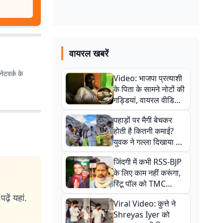
वायरल खबरें
ेटवर्क के
Video: भाजपा प्रत्याशी
के पिता के सामने नोटों की
गड्डियां, वायरल वीडियो
से राजनीति में उबाल,
पहाड़ों पर मैगी बेचकर
अजित महतो बोले- TMC
होती है कितनी कमाई?
की गंदी चाल
युवक ने गल्ला दिखाया तो
नौकरी वालों के खड़े हो गए
जिंदगी में कभी RSS-BJP
कान
के लिए काम नहीं करूंगा,
रिंटू पॉल को TMC
ऑफिस में ले जाकर पीटा,
ढ़ें यहां.
Viral Video: कुत्ते ने
Video वायरल
Shreyas Iyer को