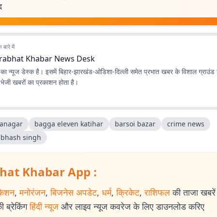
द
बारे में
rabhat Khabar News Desk
ा न्यूज डेस्क है। इसमें बिहार-झारखंड-ओडिशा-दिल्‍ली समेत प्रभात खबर के विशाल ग्राउंड न
ए भेजी खबरों का प्रकाशन होता है।
anagar
bagga eleven katihar
barsoi bazar
crime news
ubhash singh
hat Khabar App :
केशन
,
मनोरंजन
,
बिजनेस अपडेट
,
धर्म
,
क्रिकेट
,
राशिफल
की ताजा खबरें प
 ब्रेकिंग
हिंदी न्यूज
और लाइव न्यूज कवरेज के लिए डाउनलोड करिए