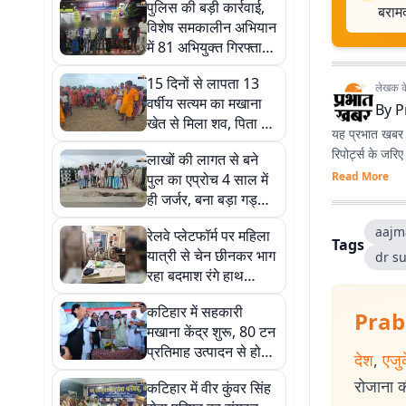
पुलिस की बड़ी कार्रवाई,
बराम
विशेष समकालीन अभियान
में 81 अभियुक्त गिरफ्तार;
भारी मात्रा में शराब जब्त
15 दिनों से लापता 13
लेखक के 
वर्षीय सत्यम का मखाना
By
P
खेत से मिला शव, पिता ने
यह प्रभात खबर क
लगाया हत्या का आरोप
रिपोर्ट्स के जरि
लाखों की लागत से बने
Read More
पुल का एप्रोच 4 साल में
ही जर्जर, बना बड़ा गड्ढा;
हादसों की आशंका से
aajm
रेलवे प्लेटफॉर्म पर महिला
ग्रामीण परेशान
Tags
यात्री से चेन छीनकर भाग
dr s
रहा बदमाश रंगे हाथ
गिरफ्तार, चोरी की चेन
कटिहार में सहकारी
बरामद
Prab
मखाना केंद्र शुरू, 80 टन
प्रतिमाह उत्पादन से होगी
देश
,
एजु
शुरुआत
रोजाना की
कटिहार में वीर कुंवर सिंह