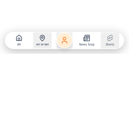
होम
आप का शहर
News Snap
Shorts
Follow us on
X
Download Mobile App