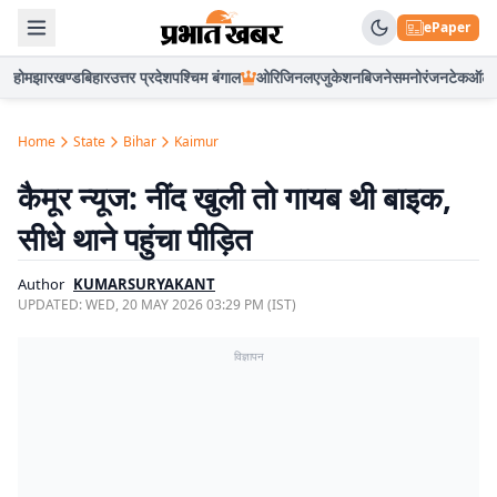
ePaper
होम
झारखण्ड
बिहार
उत्तर प्रदेश
पश्चिम बंगाल
ओरिजिनल
एजुकेशन
बिजनेस
मनोरंजन
टेक
ऑटो
Home
State
Bihar
Kaimur
कैमूर न्यूज: नींद खुली तो गायब थी बाइक,
सीधे थाने पहुंचा पीड़ित
Author
KUMARSURYAKANT
UPDATED:
WED, 20 MAY 2026 03:29 PM (IST)
विज्ञापन