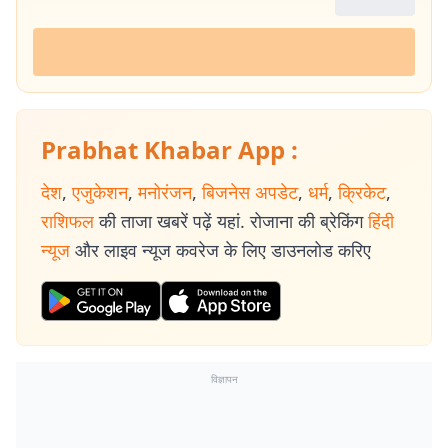
Prabhat Khabar App :
देश
,
एजुकेशन
,
मनोरंजन
,
बिजनेस अपडेट
,
धर्म
,
क्रिकेट
,
राशिफल
की ताजा खबरें पढ़ें यहां. रोजाना की ब्रेकिंग
हिंदी
न्यूज
और लाइव न्यूज कवरेज के लिए डाउनलोड करिए
विज्ञापन