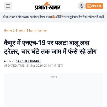
ePaper
होम
झारखण्ड
बिहार
उत्तर प्रदेश
पश्चिम बंगाल
ओरिजिनल
एजुकेशन
बिजनेस
मनोरंजन
टेक
ऑटो
Home
State
Bihar
Kaimur
कैमूर में एनएच-19 पर पलटा बालू लदा
ट्रेलर, चार घंटे तक जाम में फंसे रहे लोग
Author
SAKSHI KUMARI
UPDATED:
TUE, 19 MAY 2026 08:44 AM (IST)
विज्ञापन