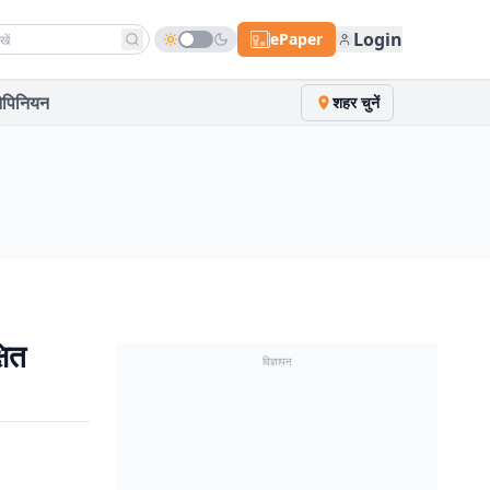
h news
Login
ePaper
पिनियन
शहर चुनें
षित
विज्ञापन