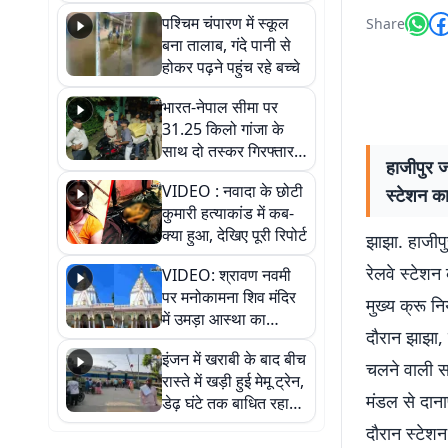
गिरफ्तार
पश्चिम चंपारण में स्कूल
Share
बना तालाब, गंदे पानी से
होकर पढ़ने पहुंच रहे बच्चे
भारत-नेपाल सीमा पर
31.25 किलो गांजा के
साथ दो तस्कर गिरफ्तार,
हाजीपुर ज
नेपाली नंबर की बाइक
VIDEO : नवादा के छोटी
स्टेशन का
जब्त
कुमारी हत्याकांड में कब-
क्या हुआ, देखिए पूरी रिपोर्ट
झाझा. हाजीपु
रेलवे स्टेशन
VIDEO: श्रावण नवमी
पर मनोकामना शिव मंदिर
मुख्य क्रू न
में उमड़ा आस्था का
दौरान झाझा,
सैलाब, हर-हर महादेव के
इंजन में खराबी के बाद बीच
जयघोष से गूंजा परिसर
चलने वाली स
रास्ते में खड़ी हुई मेमू ट्रेन,
मंडल से दाना
डेढ़ घंटे तक बाधित रहा
आवागमन
दौरान स्टेशन