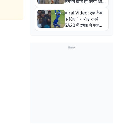
लगभग काट ही लिया था,
न्यूजीलैंड सीरीज से पहले
Viral Video: एक कैच
बाल-बाल बचे
के लिए 1 करोड़ रुपये,
SA20 में दर्शक ने पकड़ा
एक हाथ से गजब का कैच
विज्ञापन