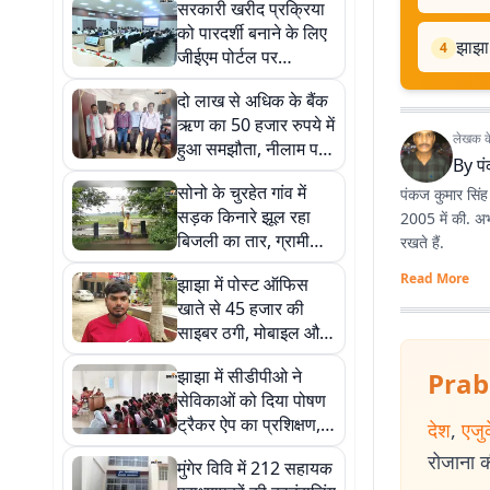
सरकारी खरीद प्रक्रिया
को पारदर्शी बनाने के लिए
झाझा
4
जीईएम पोर्टल पर
अधिकारियों को दिया गया
दो लाख से अधिक के बैंक
प्रशिक्षण
ऋण का 50 हजार रुपये में
लेखक के 
हुआ समझौता, नीलाम पत्र
By
प
न्यायालय में बनी सहमति
सोनो के चुरहेत गांव में
पंकज कुमार सिंह 
सड़क किनारे झूल रहा
2005 में की. अभ
बिजली का तार, ग्रामीणों
रखते हैं.
ने जताई हादसे की आशंका
Read More
झाझा में पोस्ट ऑफिस
खाते से 45 हजार की
साइबर ठगी, मोबाइल और
खाता हैक करने का आरोप
झाझा में सीडीपीओ ने
Prab
सेविकाओं को दिया पोषण
ट्रैकर ऐप का प्रशिक्षण,
देश
,
एजु
बच्चों और गर्भवती
रोजाना की
मुंगेर विवि में 212 सहायक
महिलाओं पर विशेष ध्यान