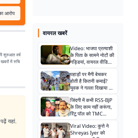
 का आरोप
वायरल खबरें
Video: भाजपा प्रत्याशी
की शुरुआत वर्ष
के पिता के सामने नोटों की
बरों में रुचि
गड्डियां, वायरल वीडियो
से राजनीति में उबाल,
पहाड़ों पर मैगी बेचकर
अजित महतो बोले- TMC
होती है कितनी कमाई?
की गंदी चाल
युवक ने गल्ला दिखाया तो
नौकरी वालों के खड़े हो गए
जिंदगी में कभी RSS-BJP
कान
के लिए काम नहीं करूंगा,
रिंटू पॉल को TMC
ऑफिस में ले जाकर पीटा,
ढ़ें यहां.
Viral Video: कुत्ते ने
Video वायरल
Shreyas Iyer को