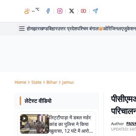
°C
|
|
|
|
--
होम
झारखण्ड
बिहार
उत्तर प्रदेश
पश्चिम बंगाल
ओरिजिनल
एजुकेशन
Home
State
Bihar
Jamui
पीसीएमओ 
लेटेस्ट वीडियो
परिचाल
लिट्टीपाड़ा में डबल मर्डर
कांड का पुलिस ने किया
Author
PAN
UPDATED:
SAT
खुलासा, 12 घंटे में आरोपी