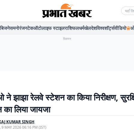
Searc
बिजनेस
मनोरंजन
टेक
ऑटो
लाइफ स्टाइल
राशिफल
धर्म
खेल
देश
विश्व
शॉर्ट्स
वीडियो
ओ
विज्ञापन
ने झाझा रेलवे स्टेशन का किया निरीक्षण, सुरक्
न का लिया जायजा
KAJ KUMAR SINGH
, 9 MAY 2026 06:16 PM (IST)