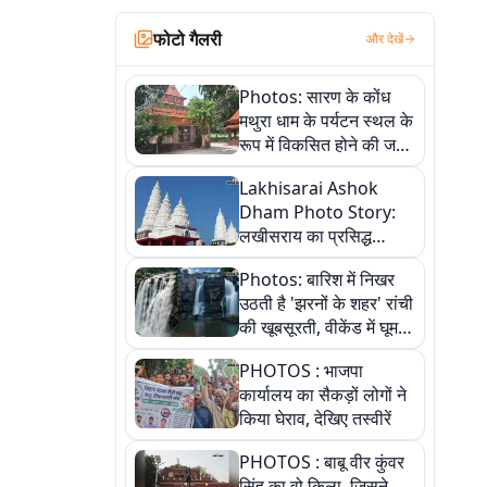
फोटो गैलरी
और देखें
Photos: सारण के कोंध
मथुरा धाम के पर्यटन स्थल के
रूप में विकसित होने की जगी
आस, 9 तस्वीरों में देखें पूरी
Lakhisarai Ashok
कहानी
Dham Photo Story:
लखीसराय का प्रसिद्ध
अशोक धाम—आस्था,
Photos: बारिश में निखर
श्रृंगार, अनुष्ठान और
उठती है 'झरनों के शहर' रांची
अलौकिक संध्या आरती के
की खूबसूरती, वीकेंड में घूम
विहंगम दृश्य
आएं ये 5 वादियां
PHOTOS : भाजपा
कार्यालय का सैकड़ों लोगों ने
किया घेराव, देखिए तस्वीरें
PHOTOS : बाबू वीर कुंवर
सिंह का वो किला, जिसने