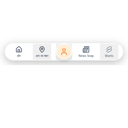
होम
आप का शहर
News Snap
Shorts
Follow us on
X
Download Mobile App