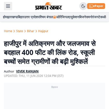
ePaper
होम
झारखण्ड
बिहार
उत्तर प्रदेश
पश्चिम बंगाल
ओरिजिनल
एजुकेशन
बिजनेस
मनोरंजन
टेक
ऑटो
Home
State
Bihar
Hajipur
हाजीपुर में अतिक्रमण और जलजमाव से
बदहाल 400 फीट की लिंक रोड, स्कूली
बच्चों समेत ग्रामीणों की बढ़ी मुश्किलें
Author
VIVEK RANJAN
UPDATED:
THU, 11 JUN 2026 12:04 PM (IST)
विज्ञापन