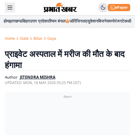
ePaper
होम
झारखण्ड
बिहार
उत्तर प्रदेश
पश्चिम बंगाल
ओरिजिनल
एजुकेशन
बिजनेस
मनोरंजन
टेक
ऑटो
Home
State
Bihar
Gaya
प्राइवेट अस्पताल में मरीज की मौत के बाद
हंगामा
Author
JITENDRA MISHRA
UPDATED:
MON, 18 MAY 2026 05:25 PM (IST)
विज्ञापन