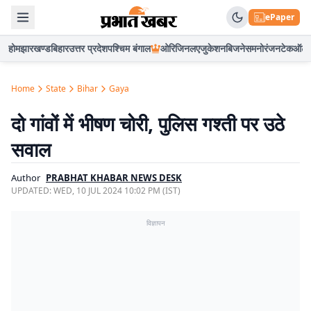
ePaper
होम
झारखण्ड
बिहार
उत्तर प्रदेश
पश्चिम बंगाल
ओरिजिनल
एजुकेशन
बिजनेस
मनोरंजन
टेक
ऑटो
Home
State
Bihar
Gaya
दो गांवों में भीषण चोरी, पुलिस गश्ती पर उठे
सवाल
Author
PRABHAT KHABAR NEWS DESK
UPDATED:
WED, 10 JUL 2024 10:02 PM (IST)
विज्ञापन