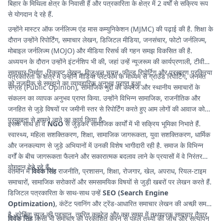
बिहार के मिथिला क्षेत्र के निवासी हैं और पत्रकारिता के क्षेत्र में 2 वर्षों से सक्रिय रूप
से योगदान दे रहे हैं.
उन्होंने मास्टर ऑफ जर्नलिज्म एंड मास कम्युनिकेशन (MJMC) की पढ़ाई की है. शिक्षा के
दौरान उन्होंने रिपोर्टिंग, समाचार लेखन, डिजिटल मीडिया, जनसंचार, फोटो जर्नलिज्म,
मोबाइल जर्नलिज्म (MOJO) और मीडिया रिसर्च की गहन समझ विकसित की है.
अध्ययन के दौरान उन्होंने इंटर्नशिप भी की, जहां उन्हें न्यूजरूम की कार्यप्रणाली, टीवी
समाचार निर्माण, स्क्रिप्ट लेखन, विजुअल चयन, फील्ड रिपोर्टिग और प्रसारण प्रक्रिया
पत्रकारिता के क्षेत्र में उन्होंने मीडिया प्लेटफॉर्म के माध्यम से ग्राउंड रिपोर्टिंग, जनमत
को नजदीक से समझने का व्यावहारिक अनुभव प्राप्त हुआ.
संग्रह (Public Opinion), सामाजिक मुद्दों की कवरेज और स्थानीय समाचारों के
संकलन का व्यापक अनुभव प्राप्त किया. उन्होंने विभिन्न सामाजिक, राजनीतिक और
जनहित से जुड़े विषयों पर जमीनी स्तर से रिपोर्टिंग करते हुए आम लोगों की आवाज को
प्रमुखता से सामने लाने का कार्य किया है.
इसके साथ ही वे
NGO
से जुड़कर सामाजिक कार्यों में भी सक्रिय भूमिका निभाते हैं.
स्वास्थ्य, महिला सशक्तिकरण, शिक्षा, सामाजिक जागरूकता, युवा सशक्तिकरण, धार्मिक
और जनकल्याण से जुड़े अभियानों में उनकी विशेष भागीदारी रही है. समाज के विभिन्न
वर्गों के बीच जागरूकता फैलाने और सकारात्मक बदलाव लाने के प्रयासों में वे निरंतर
योगदान देते रहे हैं.
वर्तमान में
विवेक सिंह
राजनीति, प्रशासन, शिक्षा, रोजगार, खेल, अपराध, रियल-टाइम
समाचारों, सामाजिक सरोकारों और समसामयिक विषयों से जुड़ी खबरों पर लेखन करते हैं.
डिजिटल पत्रकारिता के साथ-साथ उन्हें
SEO (Search Engine
Optimization)
, कंटेंट प्लानिंग और ट्रेंड-आधारित समाचार लेखन की अच्छी समझ
है. ब्रेकिंग न्यूज की पहचान, त्वरित कवरेज और कम समय में तथ्यपरक समाचार तैयार
विवेक सिंह
किसी भी समाचार को प्रकाशित करने से पहले तथ्यों की जांच और सत्यापन