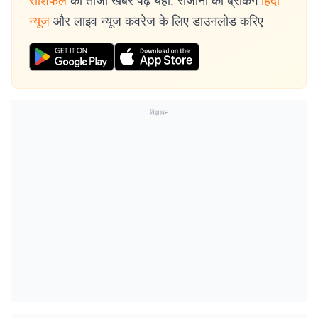
राशिफल
की ताजा खबरें पढ़ें यहां. रोजाना की ब्रेकिंग
हिंदी
न्यूज
और लाइव न्यूज कवरेज के लिए डाउनलोड करिए
विज्ञापन