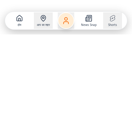
होम
आप का शहर
News Snap
Shorts
Follow us on
X
Download Mobile App
State
›
Jharkhand
›
Hindi News
Gumla News