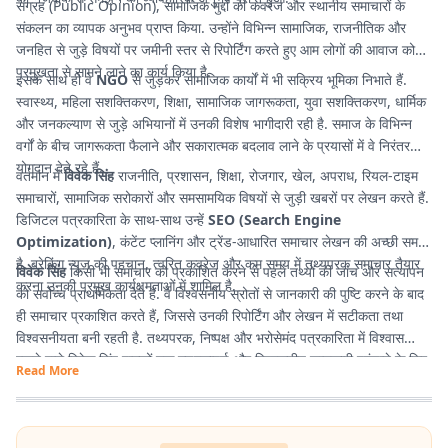
संग्रह (Public Opinion), सामाजिक मुद्दों की कवरेज और स्थानीय समाचारों के
संकलन का व्यापक अनुभव प्राप्त किया. उन्होंने विभिन्न सामाजिक, राजनीतिक और
जनहित से जुड़े विषयों पर जमीनी स्तर से रिपोर्टिंग करते हुए आम लोगों की आवाज को
प्रमुखता से सामने लाने का कार्य किया है.
इसके साथ ही वे
NGO
से जुड़कर सामाजिक कार्यों में भी सक्रिय भूमिका निभाते हैं.
स्वास्थ्य, महिला सशक्तिकरण, शिक्षा, सामाजिक जागरूकता, युवा सशक्तिकरण, धार्मिक
और जनकल्याण से जुड़े अभियानों में उनकी विशेष भागीदारी रही है. समाज के विभिन्न
वर्गों के बीच जागरूकता फैलाने और सकारात्मक बदलाव लाने के प्रयासों में वे निरंतर
योगदान देते रहे हैं.
वर्तमान में
विवेक सिंह
राजनीति, प्रशासन, शिक्षा, रोजगार, खेल, अपराध, रियल-टाइम
समाचारों, सामाजिक सरोकारों और समसामयिक विषयों से जुड़ी खबरों पर लेखन करते हैं.
डिजिटल पत्रकारिता के साथ-साथ उन्हें
SEO (Search Engine
Optimization)
, कंटेंट प्लानिंग और ट्रेंड-आधारित समाचार लेखन की अच्छी समझ
है. ब्रेकिंग न्यूज की पहचान, त्वरित कवरेज और कम समय में तथ्यपरक समाचार तैयार
विवेक सिंह
किसी भी समाचार को प्रकाशित करने से पहले तथ्यों की जांच और सत्यापन
करना उनकी प्रमुख कार्यक्षमताओं में शामिल है.
को सर्वोच्च प्राथमिकता देते हैं. वे विश्वसनीय स्रोतों से जानकारी की पुष्टि करने के बाद
ही समाचार प्रकाशित करते हैं, जिससे उनकी रिपोर्टिंग और लेखन में सटीकता तथा
विश्वसनीयता बनी रहती है. तथ्यपरक, निष्पक्ष और भरोसेमंद पत्रकारिता में विश्वास
रखने वाले विवेक सिंह पाठकों तक गुणवत्तापूर्ण और विश्वसनीय जानकारी पहुंचाने के लिए
Read More
प्रतिबद्ध हैं.