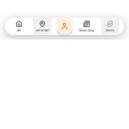
होम
आप का शहर
News Snap
Shorts
Follow us on
X
Download Mobile App
State
›
Jharkhand
›