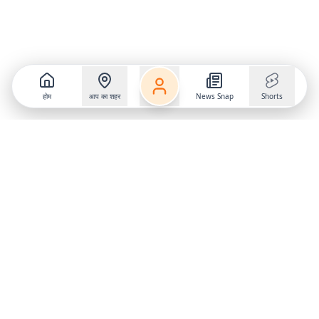
होम
आप का शहर
News Snap
Shorts
Follow us on
X
Download Mobile App