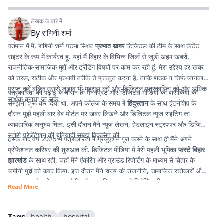
लेखक के बारे में
By
रागिनी शर्मा
वर्तमान में मैं, रागिनी शर्मा पटना स्थित
प्रभात खबर
डिजिटल की टीम के साथ कंटेंट
राइटर के रूप में कार्यरत हूं. यहां मैं बिहार के विभिन्न जिलों से जुड़ी अहम खबरों,
राजनीतिक-सामाजिक मुद्दों और ट्रेंडिंग विषयों पर काम कर रही हूं. मेरा उद्देश्य हर खबर
को सरल, सटीक और प्रभावी तरीके से प्रस्तुत करना है, ताकि पाठक न सिर्फ जानकारी
प्राप्त करें बल्कि उससे जुड़ाव भी महसूस करें और डिजिटल पत्रकारिता को और अधिक
पत्रकारिता की पढ़ाई के दौरान ही मैंने प्रिंट और डिजिटल मीडिया की बारीकियों को
सार्थक बनाया जा सके.
समझना शुरू कर दिया था. अपने कॉलेज के समय में
हिंदुस्तान
के साथ इंटर्नशिप के
दौरान मुझे पहली बार वेब पोर्टल पर खबर लिखने और डिजिटल न्यूज राइटिंग का
व्यावहारिक अनुभव मिला. इसी दौरान मैंने न्यूज़ लेखन, हेडलाइन स्ट्रक्चर और डिजिटल
स्टोरी प्रेजेंटेशन की बुनियादी समझ विकसित की.
इसके बाद वर्ष 2025 में पत्रकारिता में ग्रेजुएशन पूरा करने के साथ ही मैंने अपने
प्रोफेशनल करियर की शुरुआत की. डिजिटल मीडिया में मेरी पहली भूमिका
फर्स्ट बिहार
झारखंड
के साथ रही, जहाँ मैंने एंकरिंग और ग्राउंड रिपोर्टिंग के माध्यम से बिहार के
जमीनी मुद्दों को कवर किया. इस दौरान मैंने राज्य की राजनीति, सामाजिक सरोकारों और
आम जनता से जुड़े महत्वपूर्ण विषयों पर सक्रिय रूप से रिपोर्टिंग की.
Read More
Tags
health
hospital