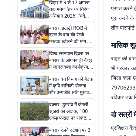
बिहार में 9 से 17 अगस्त
प्राप्त करने 
तक मनेगा 'हर घर तिरंगा
अभियान 2026', 'वंदे
पूरा करने के
मातरम्' के 150 वर्ष की
तीन पासपोर्ट
बक्सर: इटाढ़ी ROB में
थीम पर होंगे भव्य आयोजन
दरार के बाद बंद रेलवे
फाटक खोलने की मांग पर
मासिक शुल
उग्र प्रदर्शन, ट्रैक पर
विश्व स्तनपान दिवस पर
बैठे कांग्रेस समर्थक
राहत की बात 
बक्सर के आंगनबाड़ी केंद्र
में जागरूकता कार्यक्रम,
भी प्रकार का
गर्भवती महिलाओं की हुई
जिला कला एवं
बक्सर वन विभाग की बैठक
गोद भराई
में कृषि वानिकी योजना
7970629396 प
और वन्यजीव क्षति मुआवजे
रविवार तक न
की दी जानकारी
बक्सर: डुमरांव में जंगली
सुअरों का आतंक, 100
दो सत्रों
एकड़ फसल पर संकट,
डर से समूह में खेत जा रहे
प्रशिक्षण कें
बक्सर रेलवे स्टेशन पर 3
किसान