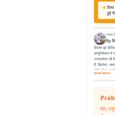
विश्व
4
हुई ग
लेखक के 
By
व
विकाश झा डिजिटल 
कम्यूनिकेशन में 
स्नातकोत्तर की श
हैं. क्रिकेट, स
कंटेंट तैयार करने 
Read More
Prab
देश
,
एजु