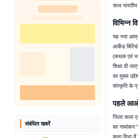
साथ भारतीय क
विभिन्न वि
यह नया आम्रप
आर्केड बिल्डि
(कथक एवं भर
शिक्षा दी जा
का मुख्य उद्
संस्कृति के 
पहले आओ
जिला कला एवं 
संबंधित खबरें
का नामांकन ’
कला विधा मे