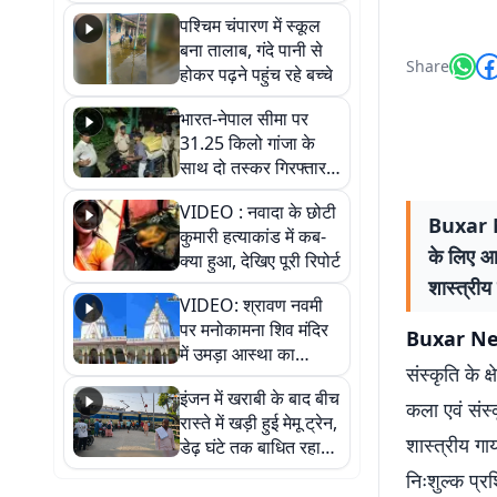
गिरफ्तार
पश्चिम चंपारण में स्कूल
बना तालाब, गंदे पानी से
Share
होकर पढ़ने पहुंच रहे बच्चे
भारत-नेपाल सीमा पर
31.25 किलो गांजा के
साथ दो तस्कर गिरफ्तार,
नेपाली नंबर की बाइक
VIDEO : नवादा के छोटी
जब्त
Buxar Ne
कुमारी हत्याकांड में कब-
के लिए आम
क्या हुआ, देखिए पूरी रिपोर्ट
शास्त्रीय
VIDEO: श्रावण नवमी
पर मनोकामना शिव मंदिर
Buxar News 
में उमड़ा आस्था का
संस्कृति के 
सैलाब, हर-हर महादेव के
इंजन में खराबी के बाद बीच
जयघोष से गूंजा परिसर
कला एवं संस्क
रास्ते में खड़ी हुई मेमू ट्रेन,
शास्त्रीय 
डेढ़ घंटे तक बाधित रहा
आवागमन
निःशुल्क प्र