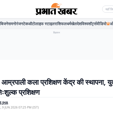
Searc
बिजनेस
मनोरंजन
टेक
ऑटो
लाइफ स्टाइल
राशिफल
धर्म
खेल
देश
विश्व
शॉर्ट्स
वीडियो
ओ
विज्ञापन
ं आम्रपाली कला प्रशिक्षण केंद्र की स्थापना, य
िःशुल्क प्रशिक्षण
S JHA
, 9 JUN 2026 07:25 PM (IST)