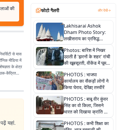
हिलाओं की
फोटो गैलरी
और देखें
Lakhisarai Ashok
Dham Photo Story:
लखीसराय का प्रसिद्ध
अशोक धाम—आस्था,
Photos: बारिश में निखर
श्रृंगार, अनुष्ठान और
िवर्सिटी से मास
उठती है 'झरनों के शहर' रांची
अलौकिक संध्या आरती के
रॉनिक मीडिया में
की खूबसूरती, वीकेंड में घूम
विहंगम दृश्य
ज्ञता के क्षेत्र
आएं ये 5 वादियां
ठक-केंद्रित
PHOTOS : भाजपा
कार्यालय का सैकड़ों लोगों ने
किया घेराव, देखिए तस्वीरें
PHOTOS : बाबू वीर कुंवर
सिंह का वो किला, जिसने
भारत को दिखाया क्रांति का
रास्ता: तस्वीरों में देखिए
ढ़ें यहां.
PHOTOS : कभी शिक्षा का
मंदिर, आज बदहाली की