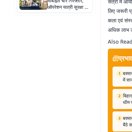
मोबाइल चोर गिरफ्तार,
सत्रों में आय
ऑपरेशन यात्री सुरक्षा में
लिए जरूरी प्
RPF की कार्रवाई
कला एवं संस्
अधिक लाभ उ
Also Rea
प्रभा
बक्सर
1
में स
बिहार
2
थीम 
बक्सर
3
बैठे 