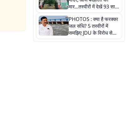
मार...तस्वीरों में देखें 93 साल
पुराने इस हाई स्कूल की
PHOTOS : क्या है फरक्का
हकीकत
जल संधि? 5 तस्वीरों में
समझिए JDU के विरोध से
लेकर बिहार पर असर तक
पूरी कहानी