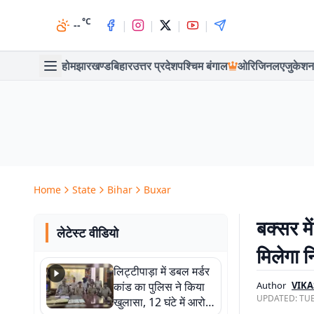
°C
|
|
|
|
--
होम
झारखण्ड
बिहार
उत्तर प्रदेश
पश्चिम बंगाल
ओरिजिनल
एजुकेशन
Home
State
Bihar
Buxar
बक्सर मे
लेटेस्ट वीडियो
मिलेगा न
लिट्टीपाड़ा में डबल मर्डर
कांड का पुलिस ने किया
Author
VIKA
UPDATED:
TUE
खुलासा, 12 घंटे में आरोपी