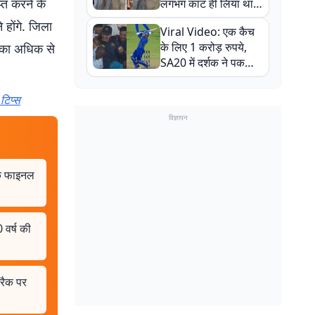
प्त करने के
लगभग काट ही लिया था,
न्यूजीलैंड सीरीज से पहले
 होंगे. जिला
Viral Video: एक कैच
बाल-बाल बचे
के लिए 1 करोड़ रुपये,
र का अधिक से
SA20 में दर्शक ने पकड़ा
एक हाथ से गजब का कैच
टिप्स
विज्ञापन
चक फाइनल
 वर्ष की
्रैक पर