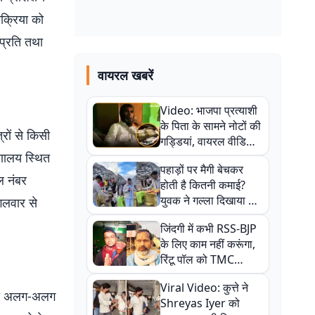
्रक्रिया को
प्रति तथा
वायरल खबरें
Video: भाजपा प्रत्याशी
के पिता के सामने नोटों की
रों से किसी
गड्डियां, वायरल वीडियो
रणालय स्थित
से राजनीति में उबाल,
पहाड़ों पर मैगी बेचकर
अजित महतो बोले- TMC
ल नंबर
होती है कितनी कमाई?
की गंदी चाल
युवक ने गल्ला दिखाया तो
गलवार से
नौकरी वालों के खड़े हो गए
जिंदगी में कभी RSS-BJP
कान
के लिए काम नहीं करूंगा,
रिंटू पॉल को TMC
ऑफिस में ले जाकर पीटा,
Viral Video: कुत्ते ने
Video वायरल
षण दो अलग-अलग
Shreyas Iyer को