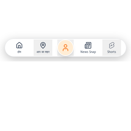
होम
आप का शहर
News Snap
Shorts
Follow us on
X
Download Mobile App