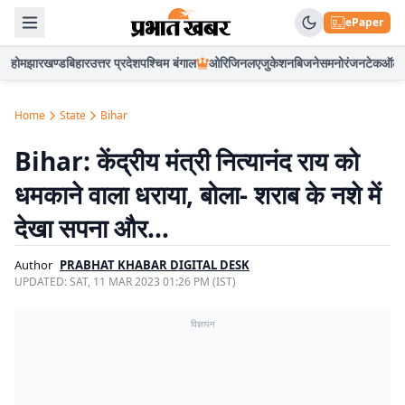
ePaper
होम
झारखण्ड
बिहार
उत्तर प्रदेश
पश्चिम बंगाल
ओरिजिनल
एजुकेशन
बिजनेस
मनोरंजन
टेक
ऑटो
Home
State
Bihar
Bihar: केंद्रीय मंत्री नित्यानंद राय को
धमकाने वाला धराया, बोला- शराब के नशे में
देखा सपना और…
Author
PRABHAT KHABAR DIGITAL DESK
UPDATED:
SAT, 11 MAR 2023 01:26 PM (IST)
विज्ञापन