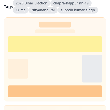
2025 Bihar Election
chapra-hajipur nh-19
Tags
Crime
Nityanand Rai
subodh kumar singh