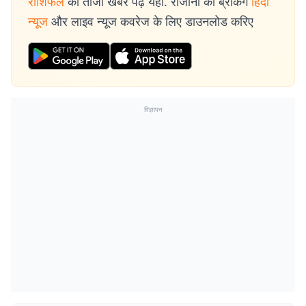
राशिफल
की ताजा खबरें पढ़ें यहां. रोजाना की ब्रेकिंग
हिंदी
न्यूज
और लाइव न्यूज कवरेज के लिए डाउनलोड करिए
विज्ञापन