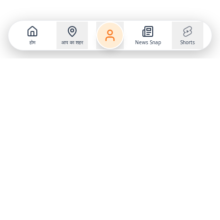
होम
आप का शहर
News Snap
Shorts
Follow us on
X
Download Mobile App
State
›
Jharkhand
›
Hindi News
Gumla News