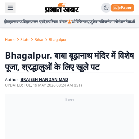
ePaper
होम
झारखण्ड
बिहार
उत्तर प्रदेश
पश्चिम बंगाल
ओरिजिनल
एजुकेशन
बिजनेस
मनोरंजन
टेक
ऑटो
Home
State
Bihar
Bhagalpur
Bhagalpur. बाबा बूढ़ानाथ मंदिर में विशेष
पूजा, श्रद्धालुओं के लिए खुले पट
Author
BRAJESH NANDAN MAD
UPDATED:
TUE, 19 MAY 2026 08:24 AM (IST)
विज्ञापन