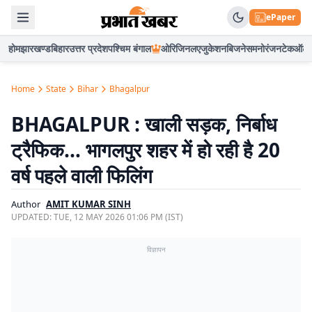
ePaper
होम
झारखण्ड
बिहार
उत्तर प्रदेश
पश्चिम बंगाल
ओरिजिनल
एजुकेशन
बिजनेस
मनोरंजन
टेक
ऑटो
Home
State
Bihar
Bhagalpur
BHAGALPUR : खाली सड़क, निर्बाध
ट्रैफिक… भागलपुर शहर में हो रही है 20
वर्ष पहले वाली फिलिंग
Author
AMIT KUMAR SINH
UPDATED:
TUE, 12 MAY 2026 01:06 PM (IST)
विज्ञापन