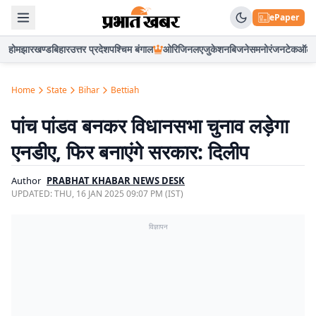
ePaper
होम
झारखण्ड
बिहार
उत्तर प्रदेश
पश्चिम बंगाल
ओरिजिनल
एजुकेशन
बिजनेस
मनोरंजन
टेक
ऑटो
Home
State
Bihar
Bettiah
पांच पांडव बनकर विधानसभा चुनाव लड़ेगा
एनडीए, फिर बनाएंगे सरकार: दिलीप
Author
PRABHAT KHABAR NEWS DESK
UPDATED:
THU, 16 JAN 2025 09:07 PM (IST)
विज्ञापन