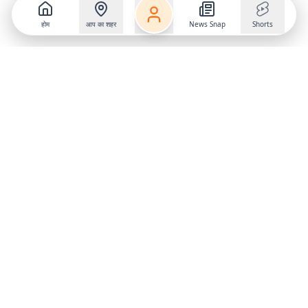
होम
आप का शहर
News Snap
Shorts
Follow us on
X
Download Mobile App
State
›
Jharkhand
›
Hindi News
Gumla News
Bihar News
Dumka News
Delhi News
Ranchi News