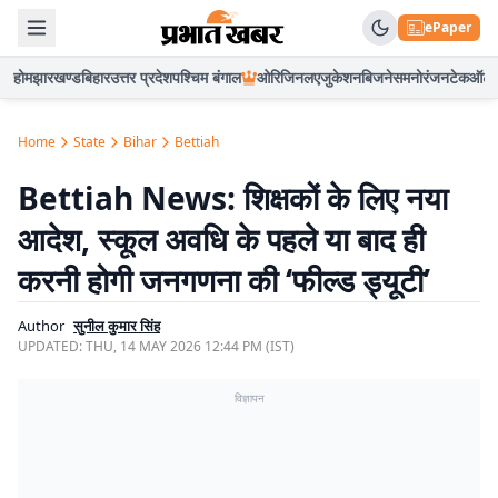
ePaper
होम
झारखण्ड
बिहार
उत्तर प्रदेश
पश्चिम बंगाल
ओरिजिनल
एजुकेशन
बिजनेस
मनोरंजन
टेक
ऑटो
Home
State
Bihar
Bettiah
Bettiah News: शिक्षकों के लिए नया
आदेश, स्कूल अवधि के पहले या बाद ही
करनी होगी जनगणना की ‘फील्ड ड्यूटी’
Author
सुनील कुमार सिंह
UPDATED:
THU, 14 MAY 2026 12:44 PM (IST)
विज्ञापन