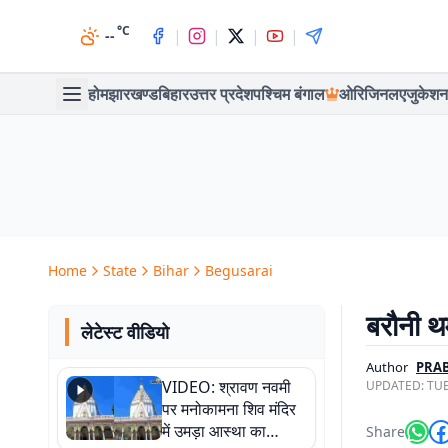
°C
|
|
|
|
--
होम
झारखण्ड
बिहार
उत्तर प्रदेश
पश्चिम बंगाल
ओरिजिनल
एजुकेशन
Home
State
Bihar
Begusarai
बरौनी थ
लेटेस्ट वीडियो
Author
PRAB
VIDEO: श्रावण नवमी
UPDATED:
TUE
पर मनोकामना शिव मंदिर
में उमड़ा आस्था का
Share