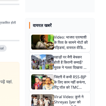
प्रकाशित होती
वायरल खबरें
Video: भाजपा प्रत्याशी
के पिता के सामने नोटों की
गड्डियां, वायरल वीडियो
ial
से राजनीति में उबाल,
पहाड़ों पर मैगी बेचकर
अजित महतो बोले- TMC
होती है कितनी कमाई?
की गंदी चाल
युवक ने गल्ला दिखाया तो
नौकरी वालों के खड़े हो गए
जिंदगी में कभी RSS-BJP
कान
ढ़ें यहां.
के लिए काम नहीं करूंगा,
रिंटू पॉल को TMC
ऑफिस में ले जाकर पीटा,
Viral Video: कुत्ते ने
Video वायरल
Shreyas Iyer को