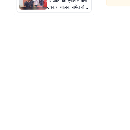
भरे ऑटो को ट्रक ने मारी
टक्कर, चालक समेत दो
की मौत, सात घायल