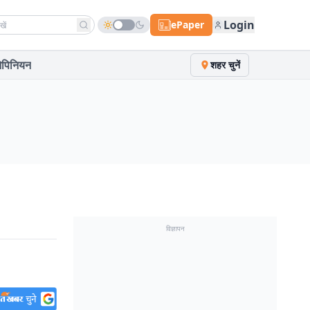
h news
Login
ePaper
पिनियन
शहर चुनें
विज्ञापन