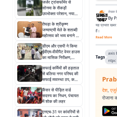
जर्जर ट्रांसफॉर्मर से
सोनमा के सैकड़ों
लेखक के 
उपभोक्ता परेशान, नया
By
P
ट्रांसफॉर्मर लगाने की मांग
तेघड़ा के श्रीकृष्ण
यह प्रभात खबर क
जन्माष्टमी मेले के शताब्दी
हैं।
महोत्सव को भव्य बनाने की
Read More
तैयारी, विधायक ने कला
डीएम और एसपी ने किया
एवं संस्कृति मंत्री से की
ईवीएम-वीवीपैट वेयर हाउस
मुलाकात
axis
Tags
का मासिक निरीक्षण,
ntpc
सुरक्षा व्यवस्था पर दिया
सफाई कर्मियों की हड़ताल
विशेष जोर
से बलिया नगर परिषद की
Prab
सफाई व्यवस्था ठप, कचरे
के ढेर से बढ़ी परेशानी
कैंसर से पीड़ित वार्ड
देश
,
एजु
सदस्य का निधन, पंचायत
रोजाना की
में शोक की लहर
एनएच-31 पर कांवरियों से