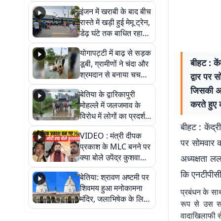
सैलाब, हर-हर महादेव के
इंजन में खराबी के बाद बीच
जयघोष से गूंजा परिसर
रास्ते में खड़ी हुई मेमू ट्रेन,
डेढ़ घंटे तक बाधित रहा
आवागमन
योगापट्टी में बाढ़ से सड़क
बीहट : के
डूबी, ग्रामीणों ने चंदा और
श्रमदान से बनाया चचरी
द्वार पर 
पुल
जिसकी अध्
बेतिया के द्वारिकापुरी
करते हुए 
मोहल्ले में जलजमाव के
विरोध में लोगों का प्रदर्शन,
बीहट : केंद्
स्थायी समाधान की मांग
VIDEO : मंत्री दीपक
पर सोमवार क
प्रकाश के MLC बनने पर
क्या बोले उपेंद्र कुशवाहा,
अध्यक्षता लल
सुनिए
कि एनटीपीसी 
बेतिया: श्रावण अष्टमी पर
शिवमय हुआ मनोकामना
प्रबंधन के सा
मंदिर, जलाभिषेक के लिए
रूप से उस सम
लगी लंबी कतारें
वादाखिलाफी से म