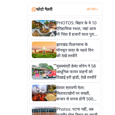
फोटो गैलरी
और देखें
PHOTOS: बिहार के ये 10
ऐतिहासिक स्थल, जहां आज
भी जिंदा है हजारों साल पुराना
इतिहास, एक बार जरूर घूमिए
झारखंड विधानसभा के
मॉनसून सत्र के पहले दिन
की देखें तस्वीरें
मुख्यमंत्री हेमंत सोरेन ने 58
आधुनिक फायर वाहनों को
दिखाई हरी झंडी, देखें तस्वीरें
देवघर श्रावणी मेला:
मिलावटखोरों पर सख्ती,
बाजार से वापस होगी 500
किलो संदिग्ध खाद्य सामग्री,
Photos: पटना नहीं, अब
देखें तस्वीरें
राजगीर होगा बिहार का रणजी