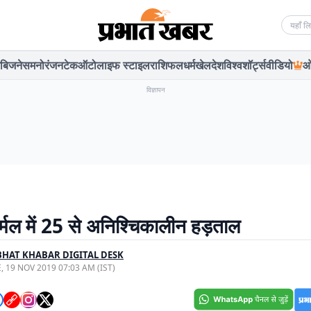
Searc
बिजनेस
मनोरंजन
टेक
ऑटो
लाइफ स्टाइल
राशिफल
धर्म
खेल
देश
विश्व
शॉर्ट्स
वीडियो
ओ
विज्ञापन
र्मल में 25 से अनिश्चिकालीन हड़ताल
HAT KHABAR DIGITAL DESK
, 19 NOV 2019 07:03 AM (IST)