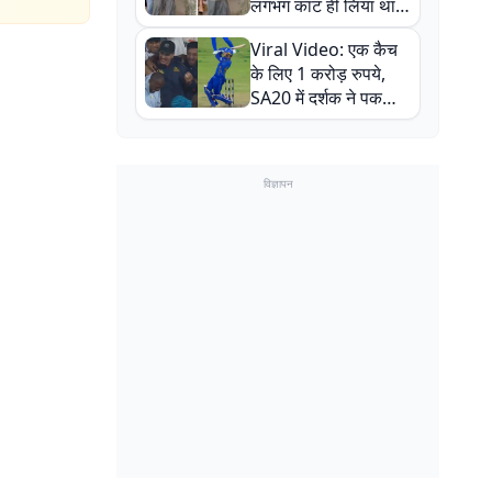
लगभग काट ही लिया था,
न्यूजीलैंड सीरीज से पहले
Viral Video: एक कैच
बाल-बाल बचे
के लिए 1 करोड़ रुपये,
SA20 में दर्शक ने पकड़ा
एक हाथ से गजब का कैच
विज्ञापन