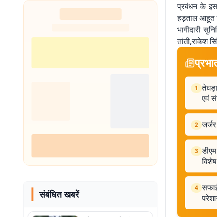
प्रबंधन के इ
हड़ताल आहूत क
भागीदारी सुन
तांती,राकेश सि
प्रभा
तेघड़
1
एवं स
जर्जर
2
डीएम 
3
विशे
सफाई 
4
संबंधित खबरें
परेशा