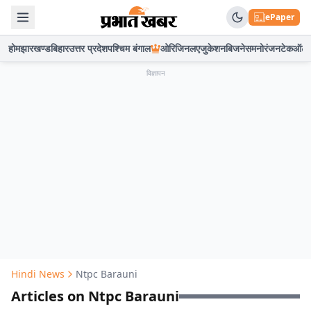
ePaper
होम
झारखण्ड
बिहार
उत्तर प्रदेश
पश्चिम बंगाल
ओरिजिनल
एजुकेशन
बिजनेस
मनोरंजन
टेक
ऑटो
विज्ञापन
Hindi News
Ntpc Barauni
Articles on Ntpc Barauni