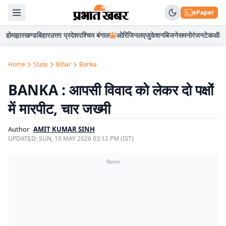
ePaper
होम
झारखण्ड
बिहार
उत्तर प्रदेश
पश्चिम बंगाल
ओरिजिनल
एजुकेशन
बिजनेस
मनोरंजन
टेक
ऑटो
Home
State
Bihar
Banka
BANKA : आपसी विवाद को लेकर दो पक्षों
में मारपीट, चार जख्मी
Author
AMIT KUMAR SINH
UPDATED:
SUN, 10 MAY 2026 03:12 PM (IST)
विज्ञापन