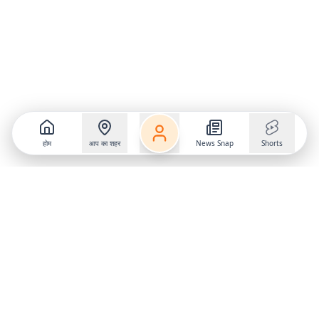
होम
आप का शहर
News Snap
Shorts
Follow us on
X
Download Mobile App