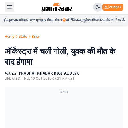
ePaper
होम
झारखण्ड
बिहार
उत्तर प्रदेश
पश्चिम बंगाल
ओरिजिनल
एजुकेशन
बिजनेस
मनोरंजन
टेक
ऑटो
Home
State
Bihar
ऑर्केस्ट्रा में चली गोली, युवक की मौत के
बाद हंगामा
Author
PRABHAT KHABAR DIGITAL DESK
UPDATED:
THU, 10 OCT 2019 07:31 AM (IST)
विज्ञापन