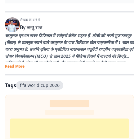
लेखक के बारे में
By
ऋतु राज
ऋतुराज प्रभात खबर डिजिटल में स्पोर्ट्स कंटेंट राइटर हैं. लीची की नगरी मुजफ्फरपुर
(बिहार) से ताल्लुक रखने वाले ऋतुराज के पास डिजिटल खेल पत्रकारिता में 1 साल का
गहरा अनुभव है. उन्होंने एशिया के प्रतिष्ठित माखनलाल चतुर्वेदी राष्ट्रीय पत्रकारिता एवं
संचार विश्वविद्यालय (MCU) से साल 2025 में मीडिया रिसर्च में मास्टर्स की डिग्री
हासिल की है. खेल की हर छोटी-बड़ी और वायरल होती खबरों पर पैनी नजर रखना
Read More
उनकी खासियत है. उनका मुख्य लक्ष्य प्रभात खबर के पाठकों तक खेल जगत की हर
सटीक और विश्लेषण से भरी खबर सबसे पहले पहुंचाना है. पढ़ने और क्रिकेट खेलने के
शौकीन ऋतुराज खेल को सिर्फ कवर नहीं करते, बल्कि उसकी बारीकियों को जीते हैं.
Tags
fifa world cup 2026