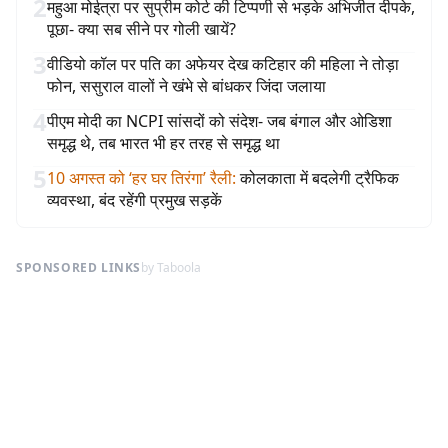
2
महुआ मोईत्रा पर सुप्रीम कोर्ट की टिप्पणी से भड़के अभिजीत दीपके,
पूछा- क्या सब सीने पर गोली खायें?
3
वीडियो कॉल पर पति का अफेयर देख कटिहार की महिला ने तोड़ा
फोन, ससुराल वालों ने खंभे से बांधकर जिंदा जलाया
4
पीएम मोदी का NCPI सांसदों को संदेश- जब बंगाल और ओडिशा
समृद्ध थे, तब भारत भी हर तरह से समृद्ध था
5
10 अगस्त को ‘हर घर तिरंगा’ रैली
:
कोलकाता में बदलेगी ट्रैफिक
व्यवस्था, बंद रहेंगी प्रमुख सड़कें
SPONSORED LINKS
by Taboola