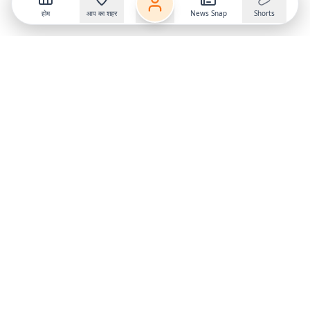
होम
आप का शहर
News Snap
Shorts
Follow us on
X
Download Mobile App
State
›
Jharkhand
›
Hindi News
Gumla News
Bihar News
Dumka News
Delhi News
Ranchi News
Odisha News
Bokaro News