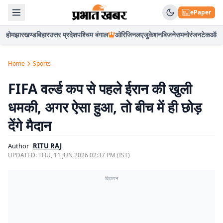
ePaper
होम
झारखण्ड
बिहार
उत्तर प्रदेश
पश्चिम बंगाल
ओरिजिनल
एजुकेशन
बिजनेस
मनोरंजन
टेक
ऑटो
Home
Sports
FIFA वर्ल्ड कप से पहले ईरान की खुली
धमकी, अगर ऐसा हुआ, तो बीच में ही छोड़
देंगे मैदान
Author
RITU RAJ
UPDATED:
THU, 11 JUN 2026 02:37 PM (IST)
विज्ञापन