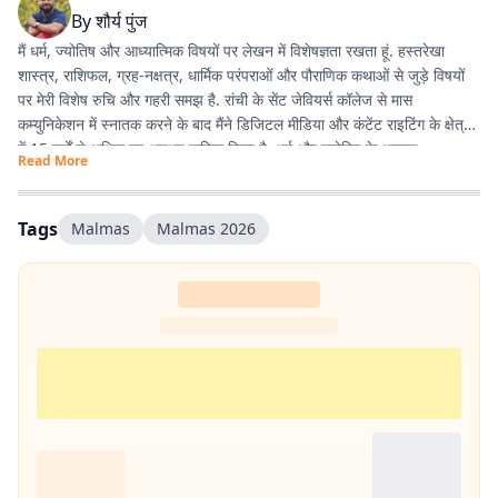
By
शौर्य पुंज
मैं धर्म, ज्योतिष और आध्यात्मिक विषयों पर लेखन में विशेषज्ञता रखता हूं. हस्तरेखा
शास्त्र, राशिफल, ग्रह-नक्षत्र, धार्मिक परंपराओं और पौराणिक कथाओं से जुड़े विषयों
पर मेरी विशेष रुचि और गहरी समझ है. रांची के सेंट जेवियर्स कॉलेज से मास
कम्युनिकेशन में स्नातक करने के बाद मैंने डिजिटल मीडिया और कंटेंट राइटिंग के क्षेत्र
में 15 वर्षों से अधिक का अनुभव हासिल किया है. धर्म और ज्योतिष के अलावा
Read More
एंटरटेनमेंट, लाइफस्टाइल और शिक्षा जैसे विषयों पर भी लगातार लेखन करता रहा हूं.
मेरी कोशिश रहती है कि जटिल विषयों को आसान, रोचक और भरोसेमंद तरीके से पाठकों
तक पहुंचाया जाए.
Tags
Malmas
Malmas 2026