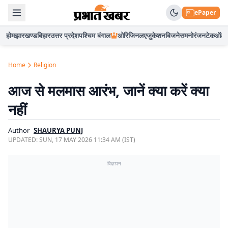
ePaper
होम
झारखण्ड
बिहार
उत्तर प्रदेश
पश्चिम बंगाल
ओरिजिनल
एजुकेशन
बिजनेस
मनोरंजन
टेक
ऑटो
Home
Religion
आज से मलमास आरंभ, जानें क्या करें क्या
नहीं
Author
SHAURYA PUNJ
UPDATED:
SUN, 17 MAY 2026 11:34 AM (IST)
विज्ञापन