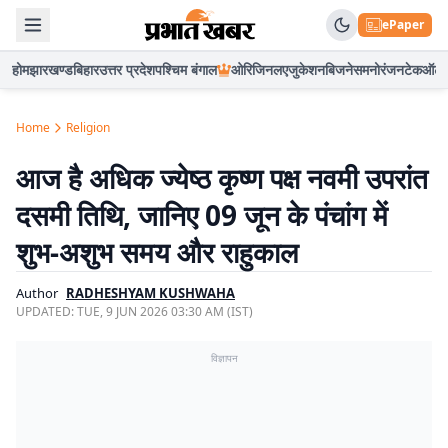
ePaper
होम
झारखण्ड
बिहार
उत्तर प्रदेश
पश्चिम बंगाल
ओरिजिनल
एजुकेशन
बिजनेस
मनोरंजन
टेक
ऑटो
Home
Religion
आज है अधिक ज्येष्ठ कृष्ण पक्ष नवमी उपरांत
दसमी तिथि, जानिए 09 जून के पंचांग में
शुभ-अशुभ समय और राहुकाल
Author
RADHESHYAM KUSHWAHA
UPDATED:
TUE, 9 JUN 2026 03:30 AM (IST)
विज्ञापन