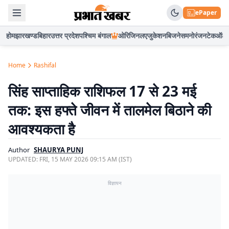
ePaper
होम
झारखण्ड
बिहार
उत्तर प्रदेश
पश्चिम बंगाल
ओरिजिनल
एजुकेशन
बिजनेस
मनोरंजन
टेक
ऑटो
Home
Rashifal
सिंह साप्ताहिक राशिफल 17 से 23 मई
तक: इस हफ्ते जीवन में तालमेल बिठाने की
आवश्यकता है
Author
SHAURYA PUNJ
UPDATED:
FRI, 15 MAY 2026 09:15 AM (IST)
विज्ञापन