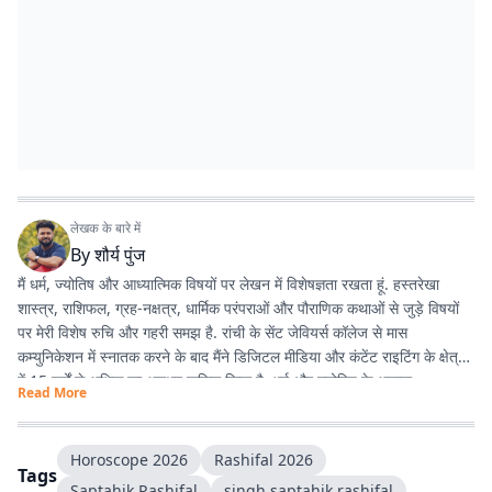
लेखक के बारे में
By
शौर्य पुंज
मैं धर्म, ज्योतिष और आध्यात्मिक विषयों पर लेखन में विशेषज्ञता रखता हूं. हस्तरेखा
शास्त्र, राशिफल, ग्रह-नक्षत्र, धार्मिक परंपराओं और पौराणिक कथाओं से जुड़े विषयों
पर मेरी विशेष रुचि और गहरी समझ है. रांची के सेंट जेवियर्स कॉलेज से मास
कम्युनिकेशन में स्नातक करने के बाद मैंने डिजिटल मीडिया और कंटेंट राइटिंग के क्षेत्र
में 15 वर्षों से अधिक का अनुभव हासिल किया है. धर्म और ज्योतिष के अलावा
Read More
एंटरटेनमेंट, लाइफस्टाइल और शिक्षा जैसे विषयों पर भी लगातार लेखन करता रहा हूं.
मेरी कोशिश रहती है कि जटिल विषयों को आसान, रोचक और भरोसेमंद तरीके से पाठकों
तक पहुंचाया जाए.
Horoscope 2026
Rashifal 2026
Tags
Saptahik Rashifal
singh saptahik rashifal