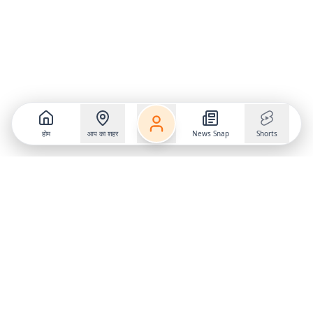
होम
आप का शहर
News Snap
Shorts
Follow us on
X
Download Mobile App