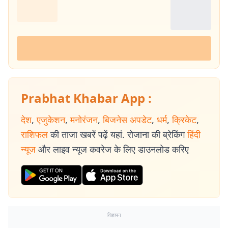
Prabhat Khabar App :
देश
,
एजुकेशन
,
मनोरंजन
,
बिजनेस अपडेट
,
धर्म
,
क्रिकेट
,
राशिफल
की ताजा खबरें पढ़ें यहां. रोजाना की ब्रेकिंग
हिंदी
न्यूज
और लाइव न्यूज कवरेज के लिए डाउनलोड करिए
विज्ञापन