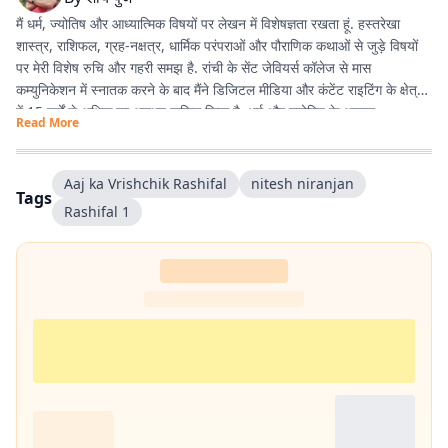
मैं धर्म, ज्योतिष और आध्यात्मिक विषयों पर लेखन में विशेषज्ञता रखता हूं. हस्तरेखा
शास्त्र, राशिफल, ग्रह-नक्षत्र, धार्मिक परंपराओं और पौराणिक कथाओं से जुड़े विषयों
पर मेरी विशेष रुचि और गहरी समझ है. रांची के सेंट जेवियर्स कॉलेज से मास
कम्युनिकेशन में स्नातक करने के बाद मैंने डिजिटल मीडिया और कंटेंट राइटिंग के क्षेत्र
में 15 वर्षों से अधिक का अनुभव हासिल किया है. धर्म और ज्योतिष के अलावा
Read More
एंटरटेनमेंट, लाइफस्टाइल और शिक्षा जैसे विषयों पर भी लगातार लेखन करता रहा हूं.
मेरी कोशिश रहती है कि जटिल विषयों को आसान, रोचक और भरोसेमंद तरीके से पाठकों
तक पहुंचाया जाए.
Aaj ka Vrishchik Rashifal
nitesh niranjan
Tags
Rashifal​​​​​​​​​​​​​​​​ 1