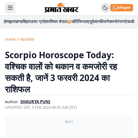
ePaper
होम
झारखण्ड
बिहार
उत्तर प्रदेश
पश्चिम बंगाल
ओरिजिनल
एजुकेशन
बिजनेस
मनोरंजन
टेक
ऑटो
Home
Rashifal
Scorpio Horoscope Today:
वश्चिक वालों को थकान व कमजोरी रह
सकती है, जानें 3 फरवरी 2024 का
राशिफल
Author
SHAURYA PUNJ
UPDATED:
SAT, 3 FEB 2024 06:05 AM (IST)
विज्ञापन