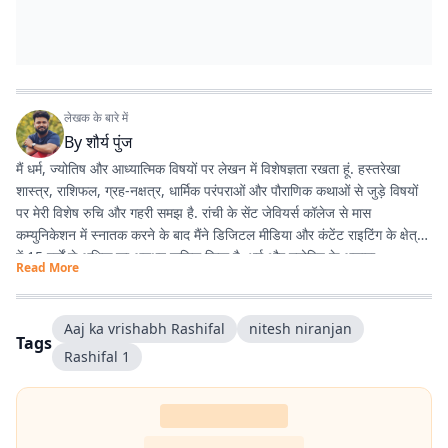
लेखक के बारे में
By
शौर्य पुंज
मैं धर्म, ज्योतिष और आध्यात्मिक विषयों पर लेखन में विशेषज्ञता रखता हूं. हस्तरेखा
शास्त्र, राशिफल, ग्रह-नक्षत्र, धार्मिक परंपराओं और पौराणिक कथाओं से जुड़े विषयों
पर मेरी विशेष रुचि और गहरी समझ है. रांची के सेंट जेवियर्स कॉलेज से मास
कम्युनिकेशन में स्नातक करने के बाद मैंने डिजिटल मीडिया और कंटेंट राइटिंग के क्षेत्र
में 15 वर्षों से अधिक का अनुभव हासिल किया है. धर्म और ज्योतिष के अलावा
Read More
एंटरटेनमेंट, लाइफस्टाइल और शिक्षा जैसे विषयों पर भी लगातार लेखन करता रहा हूं.
मेरी कोशिश रहती है कि जटिल विषयों को आसान, रोचक और भरोसेमंद तरीके से पाठकों
तक पहुंचाया जाए.
Aaj ka vrishabh Rashifal
nitesh niranjan
Tags
Rashifal​​​​​​​​​​​​​​​​ 1