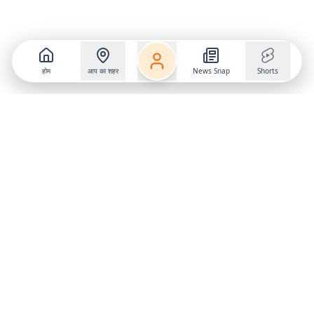
होम
आप का शहर
News Snap
Shorts
Follow us on
X
Download Mobile App
State
›
Jharkhand
›