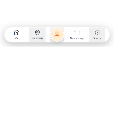
होम
आप का शहर
News Snap
Shorts
Follow us on
X
Download Mobile App