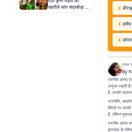
वाले कृष्ण मंडल को
जहरीले सांप चंद्रबोड़ा ने
बीरभू
2
डंसा, हो गयी मौत
हमीम 
3
कोलका
4
लेखक के 
By
र
रजनीश आनंद प्रभा
अनुभव रखती हैं
हैं. उनकी पहचान फ
राजनीति, सामाजि
विषयों पर उनकी व
हैं, लेकिन मुख्यध
रजनीश आनंद कई प्
झारखंड के पश्चिम