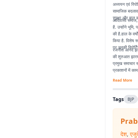
अध्ययन एवं रिप
सामाजिक बदलाव क
सुरक्षा और बाल कल्
आदिवासी समाज, 
है. उन्होंने भूम
की है.हाल के वर
किया है. विशेष र
पर उनकी रिपोर्टिं
रजनीश आनंद झारखं
की शुरुआत झारख
प्रमुख समाचार सं
प्रकाशनों में का
Read More
Tags
BJP
Prab
देश
,
एजु