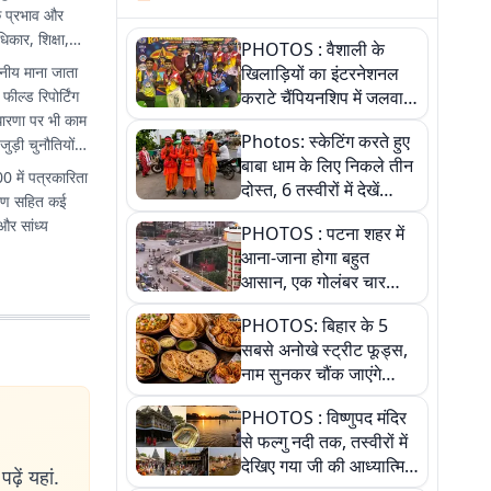
े प्रभाव और
कार, शिक्षा,
PHOTOS : वैशाली के
नीय माना जाता
खिलाड़ियों का इंटरनेशनल
ील्ड रिपोर्टिंग
कराटे चैंपियनशिप में जलवा,
वधारणा पर भी काम
जीते 9 पदक, पांच तस्वीर से
Photos: स्केटिंग करते हुए
ुड़ी चुनौतियों
देखिए पूरा खेल
बाबा धाम के लिए निकले तीन
0 में पत्रकारिता
दोस्त, 6 तस्वीरों में देखें
ागरण सहित कई
आस्था और जुनून की कहानी
और सांध्य
PHOTOS : पटना शहर में
आना-जाना होगा बहुत
आसान, एक गोलंबर चार
फ्लाईओवर को जोड़ेगा
PHOTOS: बिहार के 5
सबसे अनोखे स्ट्रीट फूड्स,
नाम सुनकर चौंक जाएंगे
लेकिन स्वाद ऐसा कि बार-बार
PHOTOS : विष्णुपद मंदिर
खाने का करेगा मन
से फल्गु नदी तक, तस्वीरों में
देखिए गया जी की आध्यात्मिक
ढ़ें यहां.
पहचान