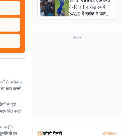
Viral Video: एक कैच
बाल-बाल बचे
के लिए 1 करोड़ रुपये,
SA20 में दर्शक ने पकड़ा
एक हाथ से गजब का कैच
विज्ञापन
त
र्षों से अधिक का
ग का काम करती
ों से जुड़े
 प्रभावित करते
 उन्होंने
फोटो गैलरी
चुनौतियों पर
और देखें