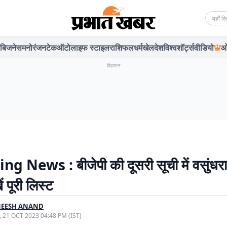
Searc
बिजनेस
मनोरंजन
टेक
ऑटो
लाइफ स्टाइल
राशिफल
धर्म
खेल
देश
विश्व
शॉर्ट्स
वीडियो
ओ
विज्ञापन
g News : बीजेपी की दूसरी सूची में वसुंधरा
ं पूरी लिस्ट
NEESH ANAND
, 21 OCT 2023 04:48 PM (IST)