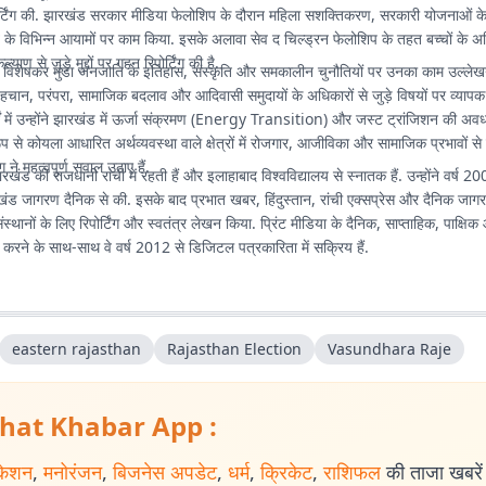
ोर्टिंग की. झारखंड सरकार मीडिया फेलोशिप के दौरान महिला सशक्तिकरण, सरकारी योजनाओं क
े विभिन्न आयामों पर काम किया. इसके अलावा सेव द चिल्ड्रन फेलोशिप के तहत बच्चों के अधि
याण से जुड़े मुद्दों पर गहन रिपोर्टिंग की है.
विशेषकर मुंडा जनजाति के इतिहास, संस्कृति और समकालीन चुनौतियों पर उनका काम उल्लेख
ि, पहचान, परंपरा, सामाजिक बदलाव और आदिवासी समुदायों के अधिकारों से जुड़े विषयों पर व्यापक फ
्षों में उन्होंने झारखंड में ऊर्जा संक्रमण (Energy Transition) और जस्ट ट्रांजिशन की अ
ूप से कोयला आधारित अर्थव्यवस्था वाले क्षेत्रों में रोजगार, आजीविका और सामाजिक प्रभावों से ज
ग ने महत्वपूर्ण सवाल उठाए हैं.
ड की राजधानी रांची में रहती हैं और इलाहाबाद विश्वविद्यालय से स्नातक हैं. उन्होंने वर्ष 200
ंड जागरण दैनिक से की. इसके बाद प्रभात खबर, हिंदुस्तान, रांची एक्सप्रेस और दैनिक ज
स्थानों के लिए रिपोर्टिंग और स्वतंत्र लेखन किया. प्रिंट मीडिया के दैनिक, साप्ताहिक, पाक्षिक 
म करने के साथ-साथ वे वर्ष 2012 से डिजिटल पत्रकारिता में सक्रिय हैं.
eastern rajasthan
Rajasthan Election
Vasundhara Raje
hat Khabar App :
केशन
,
मनोरंजन
,
बिजनेस अपडेट
,
धर्म
,
क्रिकेट
,
राशिफल
की ताजा खबरें प