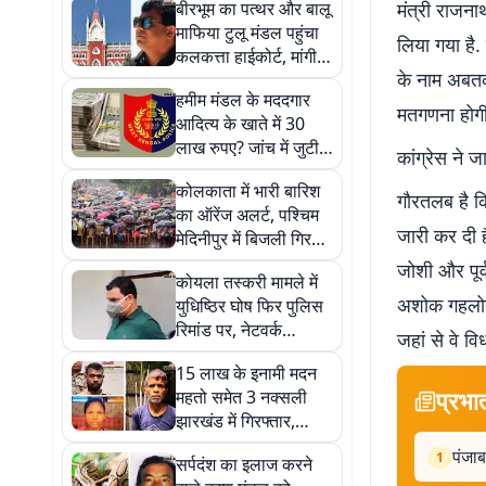
बीरभूम का पत्थर और बालू
मंत्री राजन
माफिया टुलू मंडल पहुंचा
लिया गया है. 
कलकत्ता हाईकोर्ट, मांगी
के नाम अबतक
सुरक्षा
हमीम मंडल के मददगार
मतगणना होगी
आदित्य के खाते में 30
लाख रुपए? जांच में जुटी
कांग्रेस ने 
एसटीएफ
कोलकाता में भारी बारिश
गौरतलब है क
का ऑरेंज अलर्ट, पश्चिम
जारी कर दी ह
मेदिनीपुर में बिजली गिरने
से 4 की मौत
जोशी और पूर्
कोयला तस्करी मामले में
अशोक गहलोत स
युधिष्ठिर घोष फिर पुलिस
रिमांड पर, नेटवर्क
जहां से वे व
खंगालने में जुटी पुलिस
15 लाख के इनामी मदन
प्रभा
महतो समेत 3 नक्सली
झारखंड में गिरफ्तार,
एके-47 और हथियार
पंजाब
1
सर्पदंश का इलाज करने
बरामद