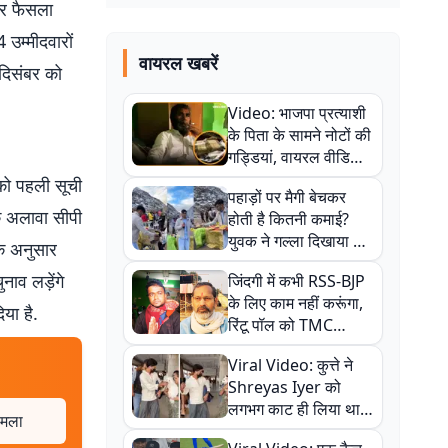
पर फैसला
 उम्मीदवारों
वायरल खबरें
दिसंबर को
Video: भाजपा प्रत्याशी
के पिता के सामने नोटों की
गड्डियां, वायरल वीडियो
से राजनीति में उबाल,
को पहली सूची
पहाड़ों पर मैगी बेचकर
अजित महतो बोले- TMC
के अलावा सीपी
होती है कितनी कमाई?
की गंदी चाल
युवक ने गल्ला दिखाया तो
के अनुसार
नौकरी वालों के खड़े हो गए
ाव लड़ेंगे
जिंदगी में कभी RSS-BJP
कान
के लिए काम नहीं करूंगा,
िया है.
रिंटू पॉल को TMC
ऑफिस में ले जाकर पीटा,
Viral Video: कुत्ते ने
Video वायरल
Shreyas Iyer को
लगभग काट ही लिया था,
ामला
न्यूजीलैंड सीरीज से पहले