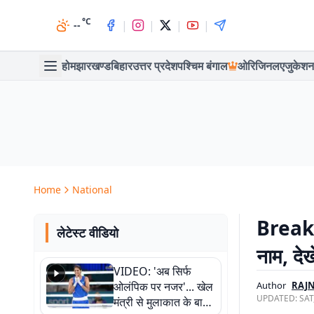
°C
|
|
|
|
--
होम
झारखण्ड
बिहार
उत्तर प्रदेश
पश्चिम बंगाल
ओरिजिनल
एजुकेशन
Home
National
Breakin
लेटेस्ट वीडियो
नाम, देखे
VIDEO: 'अब सिर्फ
ओलंपिक पर नजर'... खेल
Author
RAJ
UPDATED:
SAT
मंत्री से मुलाकात के बाद