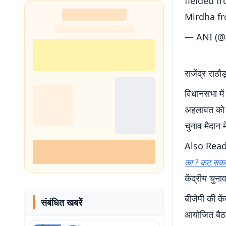
fielded f
Mirdha f
— ANI (@
राजेंद्र राठ
विधानसभा में
अहलावत को टि
चुनाव मैदान में
Also Rea
का ? कट सकत
केंद्रीय चुन
बीजेपी की कें
संबंधित खबरें
आयोजित बैठक 