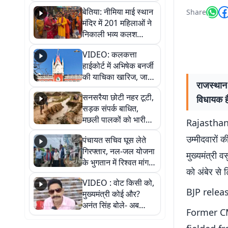
जैसमीन लंबोरिया का बड़ा
बेतिया: नीमिया माई स्थान
Share
बयान
मंदिर में 201 महिलाओं ने
निकाली भव्य कलश
शोभायात्रा, शिवलिंग
VIDEO: कलकत्ता
प्राण-प्रतिष्ठा महोत्सव
हाईकोर्ट में अभिषेक बनर्जी
शुरू
की याचिका खारिज, जानें
राजस्थान 
क्या है पूरा मामला
सनसरैया छोटी नहर टूटी,
विधायक है
सड़क संपर्क बाधित,
मछली पालकों को भारी
Rajasthan
नुकसान
उम्मीदवारों क
पंचायत सचिव घूस लेते
गिरफ्तार, नल-जल योजना
मुख्यमंत्री 
के भुगतान में रिश्वत मांगना
को अंबेर से 
पड़ा भारी
VIDEO : वोट किसी को,
BJP relea
मुख्यमंत्री कोई और?
अनंत सिंह बोले- अब
Former CM
जनता हर चुनाव में देगी
जवाब