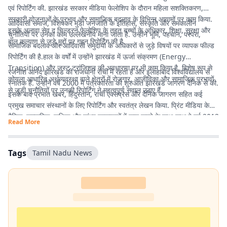
एवं रिपोर्टिंग की. झारखंड सरकार मीडिया फेलोशिप के दौरान महिला सशक्तिकरण,
सरकारी योजनाओं के प्रभाव और सामाजिक बदलाव के विभिन्न आयामों पर काम किया.
आदिवासी समाज, विशेषकर मुंडा जनजाति के इतिहास, संस्कृति और समकालीन
इसके अलावा सेव द चिल्ड्रन फेलोशिप के तहत बच्चों के अधिकार, शिक्षा, सुरक्षा और
चुनौतियों पर उनका काम उल्लेखनीय माना जाता है. उन्होंने भूमि, पहचान, परंपरा,
बाल कल्याण से जुड़े मुद्दों पर गहन रिपोर्टिंग की है.
सामाजिक बदलाव और आदिवासी समुदायों के अधिकारों से जुड़े विषयों पर व्यापक फील्ड
रिपोर्टिंग की है.हाल के वर्षों में उन्होंने झारखंड में ऊर्जा संक्रमण (Energy
Transition) और जस्ट ट्रांजिशन की अवधारणा पर भी काम किया है. विशेष रूप से
रजनीश आनंद झारखंड की राजधानी रांची में रहती हैं और इलाहाबाद विश्वविद्यालय से
कोयला आधारित अर्थव्यवस्था वाले क्षेत्रों में रोजगार, आजीविका और सामाजिक प्रभावों
स्नातक हैं. उन्होंने वर्ष 2000 में पत्रकारिता की शुरुआत झारखंड जागरण दैनिक से की.
से जुड़ी चुनौतियों पर उनकी रिपोर्टिंग ने महत्वपूर्ण सवाल उठाए हैं.
इसके बाद प्रभात खबर, हिंदुस्तान, रांची एक्सप्रेस और दैनिक जागरण सहित कई
प्रमुख समाचार संस्थानों के लिए रिपोर्टिंग और स्वतंत्र लेखन किया. प्रिंट मीडिया के
दैनिक, साप्ताहिक, पाक्षिक और सांध्य प्रकाशनों में काम करने के साथ-साथ वे वर्ष 2012
Read More
से डिजिटल पत्रकारिता में सक्रिय हैं.
Tags
Tamil Nadu News