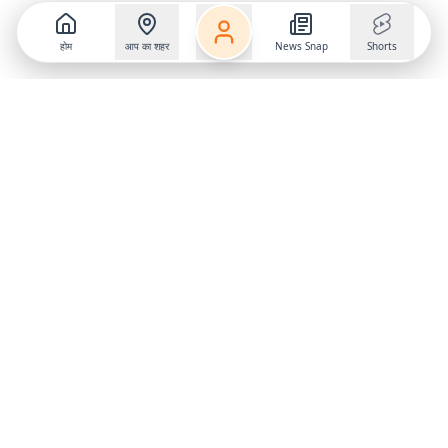
होम
आप का शहर
News Snap
Shorts
Follow us on
X
Download Mobile App
State
›
Jharkhand
›
Hindi News
Gumla News
Bihar News
Dumka News
Delhi News
Ranchi News