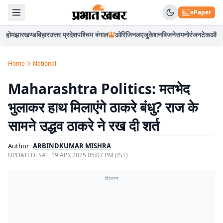
ePaper
होम
झारखण्ड
बिहार
उत्तर प्रदेश
पश्चिम बंगाल
ओरिजिनल
एजुकेशन
बिजनेस
मनोरंजन
टेक
ऑटो
Home
National
Maharashtra Politics: मतभेद
भुलाकर हाथ मिलाएंगे ठाकरे बंधु? राज के
सामने उद्धव ठाकरे ने रख दी शर्त
Author
ARBINDKUMAR MISHRA
UPDATED:
SAT, 19 APR 2025 05:07 PM (IST)
विज्ञापन