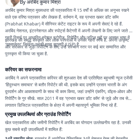
By
अरबिंद कुमार मिश्रा
अरबिंद कुमार मिश्रा मुख्यधारा की पत्रकारिता में 15 वर्षों से अधिक का अनुभव रखने
वाले एक वरिष्ठ पत्रकार और लेखक हैं. वर्तमान में, वह
प्रभात खबर डॉट कॉम
(Prabhat Khabar) में सीनियर कंटेंट राइटर के रूप में अपनी सेवाएं दे रहे हैं.
अरबिंद नेशनल, इंटरनेशनल और स्पोर्ट्स कैटेगरी में अपनी लेखनी के लिए जाने जाते हैं.
गहरी रिसर्च पर आधारित स्पेशल स्टोरीज, रिपोर्टिंग और जटिल मुद्दों पर आसान भाषा में
झारखंड की समृद्ध संस्कृति और लोक परंपराओं में उनकी गहरी रुचि है. अपनी उत्कृष्ट
'एक्सप्लेनर' लिखना उनकी मुख्य यूएसपी (USP) है.
और सरोकार से जुड़ी रिपोर्टिंग के लिए उन्हें संस्थान स्तर पर कई बार सम्मानित और
पुरस्कृत भी किया जा चुका है.
करियर का सफरनामा
अरबिंद ने अपने पत्रकारिता करियर की शुरुआत देश की प्रतिष्ठित बहुभाषी न्यूज एजेंसी
'हिंदुस्थान समाचार' से बतौर रिपोर्टर की थी. इसके बाद उन्होंने प्रसार भारती के अंग
दूरदर्शन और आकाशवाणी के साथ भी काम किया, जहां उन्होंने एंकरिंग, वॉइस-ओवर और
रिपोर्टिंग के गुर सीखे. साल 2011 में वह 'प्रभात खबर डॉट कॉम' से जुड़े और तब से
लगातार डिजिटल पत्रकारिता के क्षेत्र में अपनी महत्वपूर्ण भूमिका निभा रहे हैं.
प्रमुख उपलब्धियां और ग्राउंड रिपोर्टिंग
खेल पत्रकारिता और जमीनी रिपोर्टिंग में अरबिंद का योगदान उल्लेखनीय रहा है. उनकी
कुछ सबसे बड़ी उपलब्धियों में शामिल हैं:
34वें राष्ट्रीय खेल:
झारखंड में आयोजित ऐतिहासिक 34वें नेशनल गेम्स की बेहतरीन