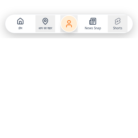
होम
आप का शहर
News Snap
Shorts
Follow us on
X
Download Mobile App
State
›
Jharkhand
›
Hindi News
Gumla News